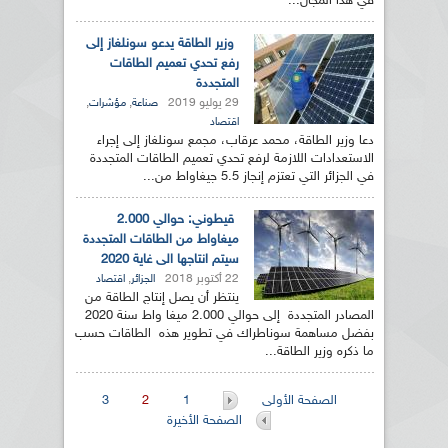
في هذا المجال...
وزير الطاقة يدعو سونلغاز إلى
رفع تحدي تعميم الطاقات
المتجددة
29 يوليو 2019
,
,
صناعة
مؤشرات
اقتصاد
دعا وزير الطاقة، محمد عرقاب، مجمع سونلغاز إلى إجراء
الاستعدادات اللازمة لرفع تحدي تعميم الطاقات المتجددة
في الجزائر التي تعتزم إنجاز 5.5 جيغاواط من...
قيطوني: حوالي 2.000
ميغاواط من الطاقات المتجددة
سيتم انتاجها الى غاية 2020
22 أكتوبر 2018
,
الجزائر
اقتصاد
ينتظر أن يصل إنتاج الطاقة من
المصادر المتجددة إلى حوالي 2.000 ميغا واط سنة 2020
بفضل مساهمة سوناطراك في تطوير هذه الطاقات حسب
ما ذكره وزير الطاقة...
الصفحات
الصفحة الأولى
1
2
3
الصفحة الأخيرة