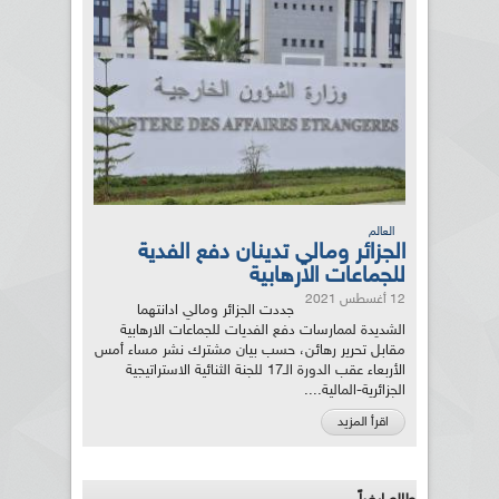
العالم
الجزائر ومالي تدينان دفع الفدية
للجماعات الارهابية
12 أغسطس 2021
جددت الجزائر ومالي ادانتهما
الشديدة لممارسات دفع الفديات للجماعات الارهابية
مقابل تحرير رهائن، حسب بيان مشترك نشر مساء أمس
الأربعاء عقب الدورة الـ17 للجنة الثنائية الاستراتيجية
الجزائرية-المالية....
اقرأ المزيد