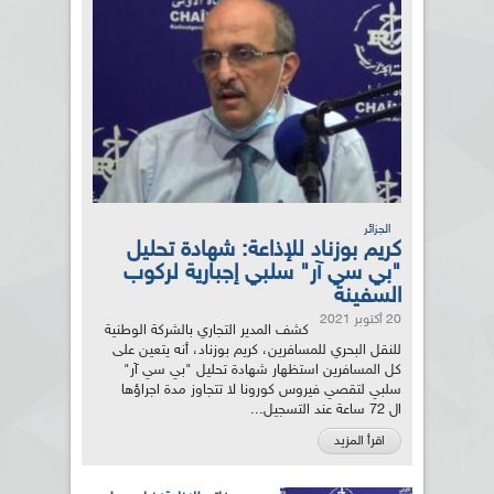
الجزائر
كريم بوزناد للإذاعة: شهادة تحليل
"بي سي آر" سلبي إجبارية لركوب
السفينة
20 أكتوبر 2021
كشف المدير التجاري بالشركة الوطنية
للنقل البحري للمسافرين، كريم بوزناد، أنه يتعين على
كل المسافرين استظهار شهادة تحليل "بي سي آر"
سلبي لتقصي فيروس كورونا لا تتجاوز مدة اجراؤها
ال 72 ساعة عند التسجيل...
اقرأ المزيد