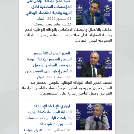
صيد فاتح للإذاعة: نراهن على
المؤسسات المصغرة لخلق
الثروة وتنمية الاقتصاد الوطني
08 سبتمبر 2021
الجزائر
كشف فاتح صيد مستشار
مكلف بالاتصال والإصغاء الاجتماعي بالوكالة الوطنية لدعم
وتنمية المقاولاتية أن هناك إرادة حقيقة من قبل السلطات
العمومية لجعل قطاع...
المدير العام لوكالة تسيير
القرض المصغر للإذاعة: نتوجه
نحو تغيير القوانين و جعل
التأمين إجباريا على المستفيدين
06 سبتمبر 2021
الجزائر
كشف المدير العام للوكالة الوطنية للقرض المصغر عبد
الفتاح جبنون عن وجود اتفاق مع مؤسسات التأمين لمراجعة
القوانين وجعل التأمين إجباريا على المستفيدين...
لوراري للإذاعة: الإنتخابات
المحلية المسبقة تكملة لوعود
والتزامات الرئيس بعد استفتاء
الدستور و التشريعيات
30 أغسطس 2021
,
الجزائر
سياسة