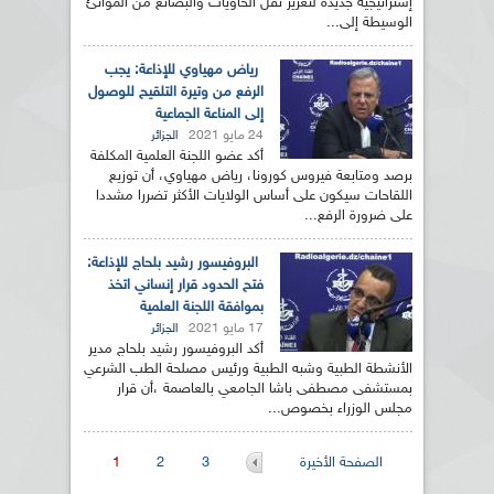
إستراتيجية جديدة لتعزيز نقل الحاويات والبضائع من الموانئ
الوسيطة إلى...
رياض مهياوي للإذاعة: يجب
الرفع من وتيرة التلقيح للوصول
إلى المناعة الجماعية
24 مايو 2021
الجزائر
أكد عضو اللجنة العلمية المكلفة
برصد ومتابعة فيروس كورونا، رياض مهياوي، أن توزيع
اللقاحات سيكون على أساس الولايات الأكثر تضررا مشددا
على ضرورة الرفع...
البروفيسور رشيد بلحاج للإذاعة:
فتح الحدود قرار إنساني اتخذ
بموافقة اللجنة العلمية
17 مايو 2021
الجزائر
أكد البروفيسور رشيد بلحاج مدير
الأنشطة الطبية وشبه الطبية ورئيس مصلحة الطب الشرعي
بمستشفى مصطفى باشا الجامعي بالعاصمة ،أن قرار
مجلس الوزراء بخصوص...
الصفحات
الصفحة الأخيرة
3
2
1