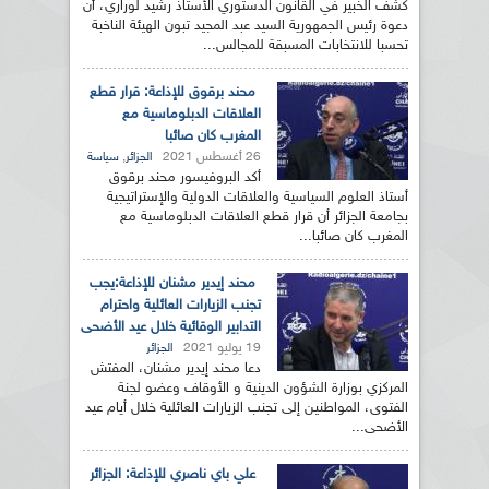
كشف الخبير في القانون الدستوري الأستاذ رشيد لوراري، أن
دعوة رئيس الجمهورية السيد عبد المجيد تبون الهيئة الناخبة
تحسبا للانتخابات المسبقة للمجالس...
محند برقوق للإذاعة: قرار قطع
العلاقات الدبلوماسية مع
المغرب كان صائبا
26 أغسطس 2021
,
الجزائر
سياسة
أكد البروفيسور محند برقوق
أستاذ العلوم السياسية والعلاقات الدولية والإستراتيجية
بجامعة الجزائر أن قرار قطع العلاقات الدبلوماسية مع
المغرب كان صائبا...
محند إيدير مشنان للإذاعة:يجب
تجنب الزيارات العائلية واحترام
التدابير الوقائية خلال عيد الأضحى
19 يوليو 2021
الجزائر
دعا محند إيدير مشنان، المفتش
المركزي بوزارة الشؤون الدينية و الأوقاف وعضو لجنة
الفتوى، المواطنين إلى تجنب الزيارات العائلية خلال أيام عيد
الأضحى...
علي باي ناصري للإذاعة: الجزائر