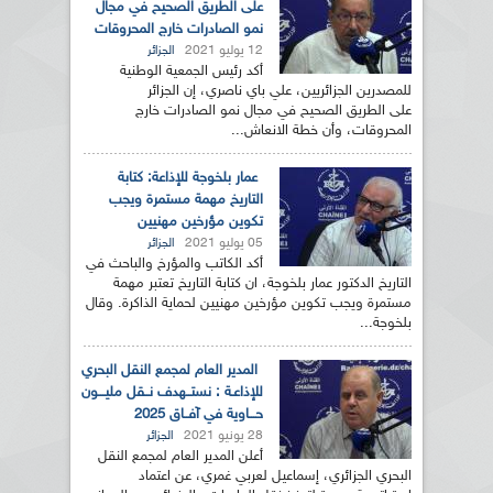
على الطريق الصحيح في مجال
نمو الصادرات خارج المحروقات
12 يوليو 2021
الجزائر
أكد رئيس الجمعية الوطنية
للمصدرين الجزائريين، علي باي ناصري، إن الجزائر
على الطريق الصحيح في مجال نمو الصادرات خارج
المحروقات، وأن خطة الانعاش...
عمار بلخوجة للإذاعة: كتابة
التاريخ مهمة مستمرة ويجب
تكوين مؤرخين مهنيين
05 يوليو 2021
الجزائر
أكد الكاتب والمؤرخ والباحث في
التاريخ الدكتور عمار بلخوجة، ان كتابة التاريخ تعتبر مهمة
مستمرة ويجب تكوين مؤرخين مهنيين لحماية الذاكرة. وقال
بلخوجة...
المدير العام لمجمع النقل البحري
للإذاعـة : نستــهدف نــقل مليـــون
حـــاوية في آفــاق 2025
28 يونيو 2021
الجزائر
أعلن المدير العام لمجمع النقل
البحري الجزائري، إسماعيل لعربي غمري، عن اعتماد