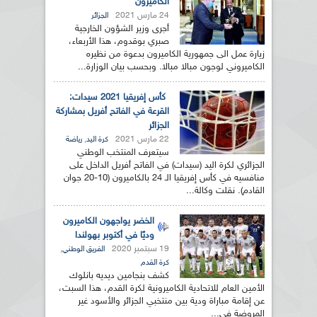
الكاميرون
24 مارس 2021
الجزائر
أجرى وزير الشؤون الخارجية
صبري بوقدوم، هذا الأربعاء،
زيارة عمل الى جمهورية الكاميرون بدعوة من نظيره
الكاميروني لوجون مبالا مبالا. وبحسب بيان الوزارة...
كأس إفريقيا 2021 سيدات:
القرعة في الفاتح أفريل بمشاركة
الجزائر
22 مارس 2021
,
كرة اليد
رياضة
سيتعرف المنتخب الوطني
الجزائري لكرة اليد (سيدات) في الفاتح أفريل الداخل على
منافسيه في كأس إفريقيا الـ 24 بالكاميرون (10-20 جوان
القادم). نقلت وكالة...
الخضر يواجهون الكاميرون
وديًا في أكتوبر بهولندا
19 سبتمبر 2020
,
الفريق الوطني
كرة القدم
كشف بنجامين ديديه بانلوك
الأمين العام للاتحادية الكاميرونية لكرة القدم، هذا السبت،
عن إقامة مباراة ودية بين منتخبي الجزائر والأسود غير
المروضة في...