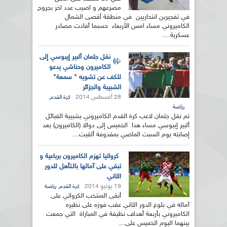
مصرعهم و اصيب عدد اخر بجروح
في تفجيرين انتحاريين في منطقة أقصى الشمال
الكاميروني مساء امس الأربعاء حسبما أفادت مصادر
عسكرية....
نقل جثمان ألبير إيبوسي إلى
الكاميرون وحناشي يدعو
للكف عن تشويه " سمعة"
الشبيبة والجزائر
28 أغسطس 2014
,
كرة القدم
رياضة
تم نقل جثمان لاعب كرة القدم الكاميروني بشبيبة القبائل
ألبير إيبوسي مساء هذا الخميس إلى دوالا (الكاميرون) بعد
إصابته يوم السبت الماضي بمقذوفة ألقيت...
كرواتيا تهزم الكاميرون برباعية و
تبقي على آمالها بالـتأهل للدور
الثاني
19 يونيو 2014
,
كرة القدم
رياضة
أبقى المنتخب الكرواتي على
آماله في بلوغ الدور الثاني عقب فوزه على نظيره
الكاميروني بأربعة أهداف نظيفة في المباراة التي جمعت
بينهما اليوم الخميس على...