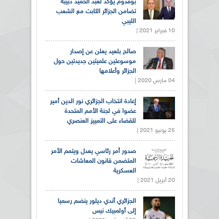
بوقدوم يؤكد لعبد الحميد دبيبة
تضامن الجزائر الثابت مع الشعب
الليبي
10 فبراير 2021 |
صالح بلعيد يعلن عن إصدار
موسوعتين علميتين جديدتين حول
الجزائر وأعلامها
04 مارس 2020 |
إعادة انتخاب الجزائري نور الدين أمير
عضوا في لجنة الأمم المتحدة
للقضاء على التمييز العنصري
25 يونيو 2021 |
صدور أمر رئاسي يعدل ويتمم الأمر
المتضمن قانون المعاشات
العسكرية
20 أبريل 2021 |
الجزائري أندي ديلور ينضم رسميا
إلى أولمبيك نيس