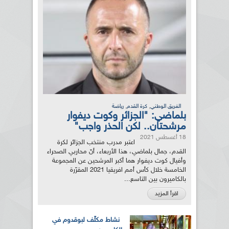
,
,
الفريق الوطني
كرة القدم
رياضة
بلماضي: "الجزائر وكوت ديفوار
مرشحتان.. لكن الحذر واجب"
18 أغسطس 2021
اعتبر مدرب منتخب الجزائر لكرة
القدم، جمال بلماضي، هذا الأربعاء، أنّ محاربي الصحراء
وأفيال كوت ديفوار هما أكبر المرشحين عن المجموعة
الخامسة خلال كأس أمم افريقيا 2021 المقرّرة
بالكاميرون بين التاسع...
اقرأ المزيد
نشاط مكثّف لبوقدوم في