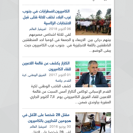
الكاميرون:اضطرابات في جنوب
غرب البلاد تخلف ثلاثة قتلى قبل
الانتخابات الرئاسية
06 أكتوبر 2018
,
افريقيا
العالم
لقي ثلاثة اشخاص مصرعهم
بينهم دركي بين الاربعاء و الجمعة في كومبا احد المنطقتين
الناطقتين باللغة الانجليزية في جنوب غرب الكاميرون حيث
يبقى الوضع...
الكاراز يكشف عن قائمة اللاعبين
للقاء الكاميرون
01 أكتوبر 2017
,
الفريق الوطني
كرة
,
القدم
رياضة
كشف الناخب الوطني لكرة
القدم الإسباني لوكاس ألكاراز أمس السبت عن قائمة
اللاعبين للقاء الفريق الكاميروني يوم الـ7 أكتوبر الجاري
المقررة بياوندي ضمن...
مقتل 28 شخصا على الأقل في
هجومين انتحاريين بالكاميرون
30 يونيو 2016
,
افريقيا
العالم
لقي 28 شخصا على الاقل