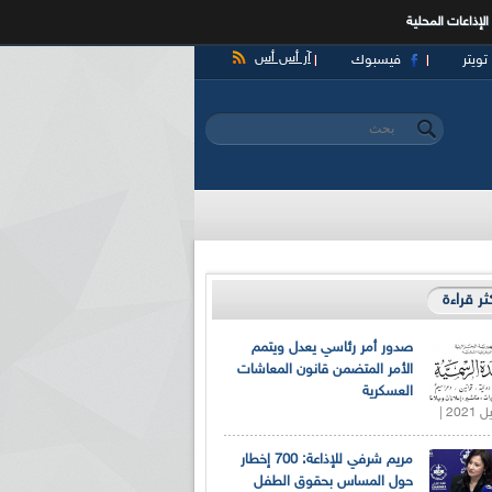
الإذاعات المحلية
آر أس أس
تويتر
فيسبوك
‏بحث ‏
استمارة البحث
كثر قراءة
صدور أمر رئاسي يعدل ويتمم
الأمر المتضمن قانون المعاشات
العسكرية
مريم شرفي للإذاعة: 700 إخطار
حول المساس بحقوق الطفل