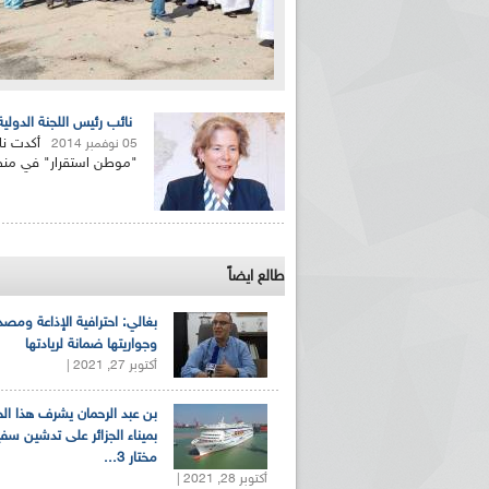
نائب رئيس اللجنة الدولي
أكدت نائ
05 نوفمبر 2014
"موطن استقرار" في منطقة
طالع ايضاً
بغالي: احترافية الإذاعة ومصد
وجواريتها ضمانة لريادتها
أكتوبر 27, 2021 |
بن عبد الرحمان يشرف هذا ا
بميناء الجزائر على تدشين سف
مختار 3...
أكتوبر 28, 2021 |