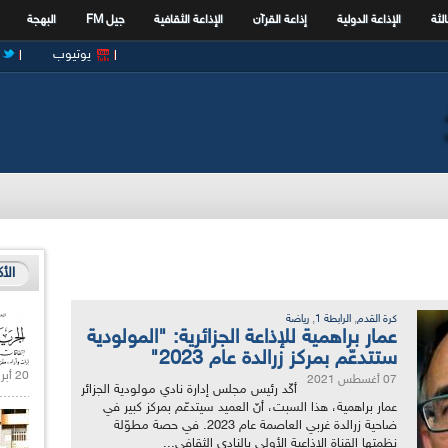
الثة
الإذاعة الدولية
إذاعة القرآن
الإذاعة الثقافية
جيل FM
البهجة
يوتيوب
الأ
,
,
كرة القدم
الرابطة 1
رياضة
عمار براهمية للإذاعة الجزائرية: "المولودية
ستتدعّم بمركز زرالدة عام 2023"
20 أبريل 2021 |
07 أغسطس 2021
أكّد رئيس مجلس إدارة نادي مولودية الجزائر
عمار براهمية، هذا السبت، أنّ العميد سيتدعّم بمركز كبير في
ضاحية زرالدة غربي العاصمة عام 2023. في حصة مطوّلة
نظمتها القناة الإذاعية الأولى بالنادي الثقافي...