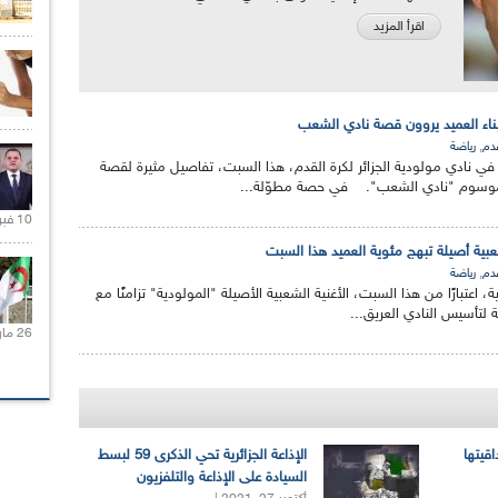
اقرأ المزيد
أبناء العميد يروون قصة نادي الشعب
,
قدم
رياضة
في نادي مولودية الجزائر لكرة القدم، هذا السبت، تفاصيل مثيرة لقصة
الموسوم "نادي الشعب". في حصة مطوّلة...
10 فبراير 2021 |
شعبية أصيلة تبهج مئوية العميد هذا السبت
,
قدم
رياضة
، اعتبارًا من هذا السبت، الأغنية الشعبية الأصيلة "المولودية" تزامنًا مع
ة لتأسيس النادي العريق...
26 مارس 2021 |
اقيتها
الإذاعة الجزائرية تحي الذكرى 59 لبسط
السيادة على الإذاعة والتلفزيون