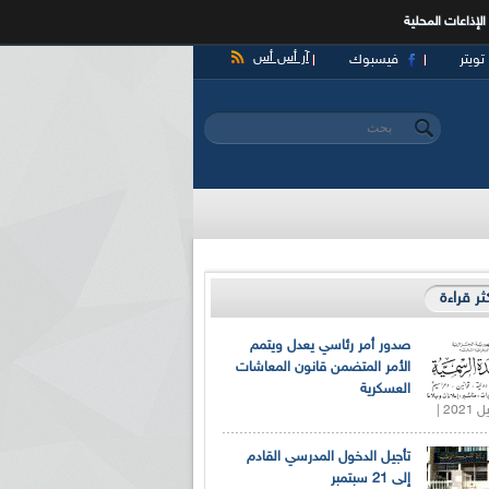
الإذاعات المحلية
آر أس أس
تويتر
فيسبوك
‏بحث ‏
استمارة البحث
كثر قراءة
صدور أمر رئاسي يعدل ويتمم
الأمر المتضمن قانون المعاشات
العسكرية
تأجيل الدخول المدرسي القادم
إلى 21 سبتمبر