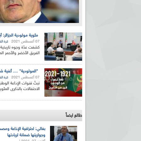
مئوية مولودية الجزائر: 
07 أغسطس 2021
كرة ال
كشفت عدّة وجوه تاريخية 
الفريق الأخضر والأحمر 
"المولودية" .... أغنية 
07 أغسطس 2021
كرة ال
تبثّ قنوات الإذاعة الوطنية
الاحتفالات بالذكرى المئوي
طالع ايضاً
بغالي: احترافية الإذاعة ومصد
وجواريتها ضمانة لريادتها