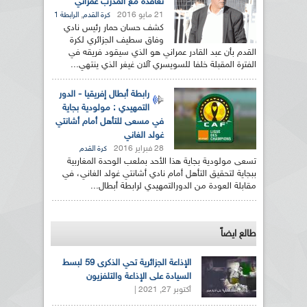
تعاقده مع المدرب عمراني
21 مايو 2016
,
كرة القدم
الرابطة 1
كشف حسان حمار رئيس نادي
وفاق سطيف الجزائري لكرة
القدم بأن عبد القادر عمراني هو الذي سيقود فريقه في
الفترة المقبلة خلفا للسويسري آلان غيغر الذي ينتهي...
رابطة أبطال إفريقيا - الدور
التمهيدي : مولودية بجاية
في مسعى للتأهل أمام أشانتي
غولد الغاني
28 فبراير 2016
كرة القدم
تسعى مولودية بجاية هذا الأحد بملعب الوحدة المغاربية
ببجاية لتحقيق التأهل أمام نادي أشانتي غولد الغاني، في
مقابلة العودة من الدورالتمهيدي لرابطة أبطال...
طالع ايضاً
الإذاعة الجزائرية تحي الذكرى 59 لبسط
السيادة على الإذاعة والتلفزيون
أكتوبر 27, 2021 |