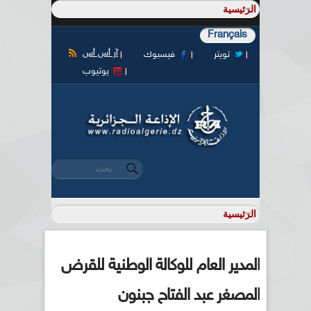
Français
آر أس أس
تويتر
فيسبوك
يوتيوب
‏بحث ‏
استمارة البحث
المدير العام للوكالة الوطنية للقرض
المصغر عبد الفتاح جبنون