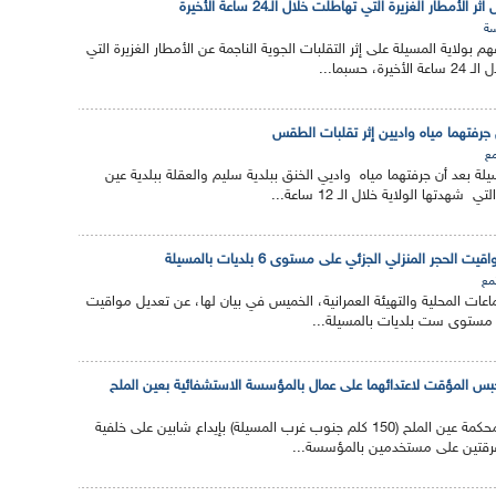
ة
ولاية المسيلة على إثر التقلبات الجوية الناجمة عن الأمطار الغزيرة التي
 حسبما...
رفتهما مياه واديين إثر تقلبات الطقس
ع
ة بعد أن جرفتهما مياه واديي الخنق ببلدية سليم والعقلة ببلدية عين
هدتها الولاية خلال الـ 12 ساعة...
 الحجر المنزلي الجزئي على مستوى 6 بلديات بالمسيلة
مع
جماعات المحلية والتهيئة العمرانية، الخميس في بيان لها، عن تعديل مواقيت
ى مستوى ست بلديات بالمسيلة...
لحبس المؤقت لاعتدائهما على عمال بالمؤسسة الاستشفائية بعين الملح
أمر قاضي التحقيق لدى محكمة عين الملح (150 كلم جنوب غرب المسيلة) بإيداع شابين على خلفية
تفرقتين على مستخدمين بالمؤسسة...