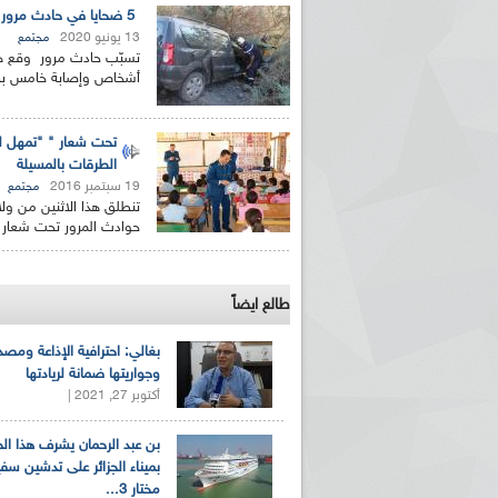
5 ضحايا في حادث مرور بالمسيلة
13 يونيو 2020
مجتمع
أشخاص وإصابة خامس بجرو
تحت شعار " "تمهل ل
الطرقات بالمسيلة
19 سبتمبر 2016
مجتمع
تنطلق هذا الاثنين من ولا
حوادث المرور تحت شعار
طالع ايضاً
بغالي: احترافية الإذاعة ومصد
وجواريتها ضمانة لريادتها
أكتوبر 27, 2021 |
بن عبد الرحمان يشرف هذا ا
بميناء الجزائر على تدشين سف
مختار 3...