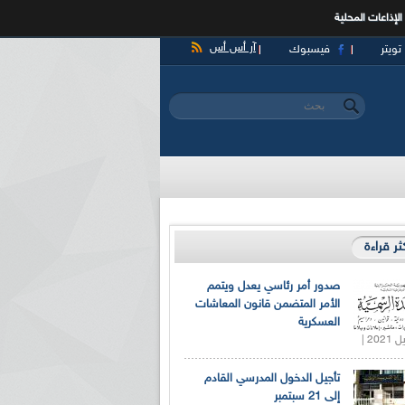
الإذاعات المحلية
آر أس أس
تويتر
فيسبوك
‏بحث ‏
استمارة البحث
كثر قراءة
صدور أمر رئاسي يعدل ويتمم
الأمر المتضمن قانون المعاشات
العسكرية
تأجيل الدخول المدرسي القادم
إلى 21 سبتمبر