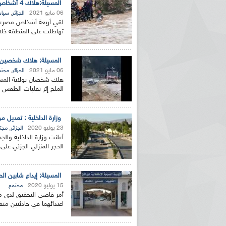
المسيلة:هلاك 4 أشخاص اثر الأمطار الغزيرة التي تهاطلت خلال الـ24 ساعة الأخيرة
06 مايو 2021
,
الجزائر
سياس
لقي أربعة أشخاص مصرعهم ب
تهاطلت على المنطقة خلال الـ 24 ساعة الأخيرة،
المسيلة: هلاك شخصين ج
06 مايو 2021
,
الجزائر
مجتم
هلك شخصان بولاية المسيل
الملح إثر تقلبات الطقس التي ش
وزارة الداخلية : تعديل مواقيت
23 يوليو 2020
,
الجزائر
مجت
أعلنت وزارة الداخلية وال
الحجر المنزلي الجزئي عل
المسيلة: إيداع شابين ا
15 يوليو 2020
مجتمع
اعتدائهما في حادثتين م