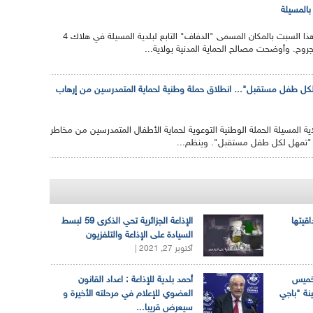
تسبّب حادث مرور وقع هذا السبت بالمكان المسمى "الدفاف" التابع لبلدية المسيلة في هلاك 4
ح. وأوضحت مصالح الحماية المدنية بولاية...
كل طفل مستقبل"... انطلاق حملة وطنية لحماية المتمدرسين من إرهاب
ية المسيلة الحملة الوطنية التوعوية لحماية الأطفال المتمدرسين من مخاطر
 "تمهل لكل طفل مستقبل". وينظم...
اقيتها
الإذاعة الجزائرية تحي الذكرى 59 لبسط
السيادة على الإذاعة والتلفزيون
أكتوبر 27, 2021 |
لخميس
أحمد بلدية للإذاعة : اعداد القانون
ينة "باجي
العضوي للإعلام في مرحلته الأخيرة و
سيعرض قريبا...