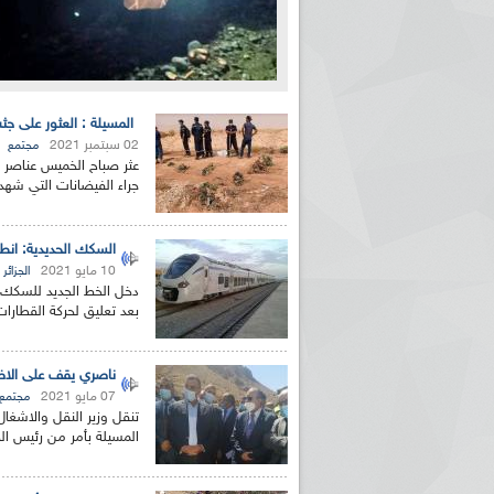
المسيلة : العثور على جث
02 سبتمبر 2021
مجتمع
عثر صباح الخميس عناصر ا
جراء الفيضانات التي شهدها
السكك الحديدية: انطلا
10 مايو 2021
الجزائر
دخل الخط الجديد للسكك ال
بعد تعليق لحركة القطارات 
ناصري يقف على الاضرا
07 مايو 2021
مجتمع
تنقل وزير النقل والاشغا
المسيلة بأمر من رئيس الج