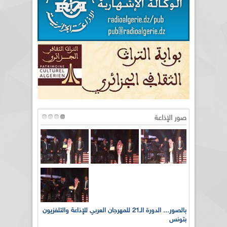
صور الإذاعة
لى أرواح
بالصور... الدورة الـ21 للمهرجان العربي للإذاعة والتلفزيون
بتونس