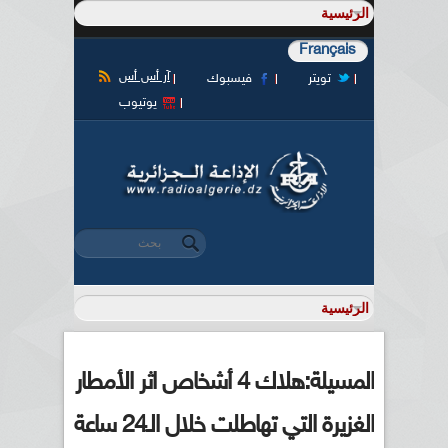
Français
آر أس أس
تويتر
فيسبوك
يوتيوب
‏بحث ‏
استمارة البحث
المسيلة:هلاك 4 أشخاص اثر الأمطار
الغزيرة التي تهاطلت خلال الـ24 ساعة