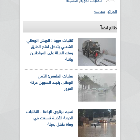
وسوم:
,
التقلبات الجوية
المسيلة
الجزائر
,
سياسة
طالع ايضاً
تقلبات جوية : الجيش الوطني
الشعبي يتدخل لفتح الطرق
وفك العزلة على المواطنين
بباتنة
تقلبات الطقس: الأمن
الوطني يتجند لتسهيل حركة
المرور
نسيم برناوي للإذعة : التقلبات
الجوية الأخيرة تسببت في
وفاة طفل بميلة