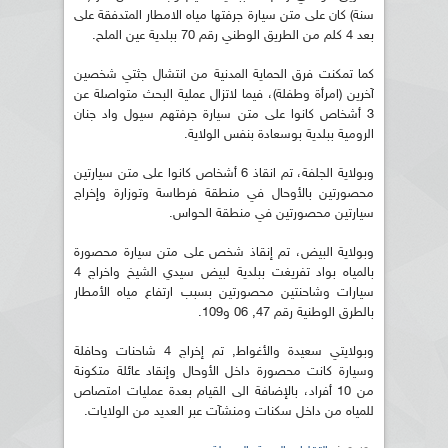
سنة) كان على متن سيارة جرفتها مياه الامطار المتدفقة على
بعد 4 كلم من الطريق الوطني رقم 70 ببلدية عين الملح.
كما تمكنت فرق الحماية المدنية من انتشال جثتي شخصين
آخرين (امرأة وطفلة)، فيما لاتزال عملية البحث متواصلة عن
3 أشخاص كانوا على متن سيارة جرفتهم سيول واد جنان
الرومية ببلدية بوسعادة بنفس الولاية.
وبولاية الجلفة، تم انقاذ 6 أشخاص كانوا على متن سيارتين
محصورتين بالأوحال في منطقة فرطاسة وتوزارة وإخراج
سيارتين محصورتين في منطقة الحواس.
وبولاية البيض، تم إنقاذ شخص على متن سيارة محصورة
بالمياه بواد تفريغت ببلدية لبيض سيدي الشيخ واخراج 4
سيارات وشاحنتين محصورتين بسبب ارتفاع مياه الأمطار
بالطرق الوطنية رقم 47, 06 و109.
وبولايتي سعيدة والأغواط, تم إخراج 4 شاحنات وحافلة
وسيارة كانت محصورة داخل الأوحال وإنقاد عائلة متكونة
من 10 أفراد، بالإضافة الى القيام بعدة عمليات امتصاص
للمياه من داخل سكنات ومنشآت عبر العديد من الولايات.