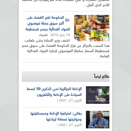
الأضحى المبارك و التي أصبحت عادة مع إقتراب كل مناسبة
الأمر الذي أثقل...
الحكومة تقرر القضاء على
أكبر سوق جملة فوضوي
للمواد الغذائية بجسر قسنطينة
16 يناير 2016
اقتصاد
كشف وزير التجارة بختي بلعايب
هذا السبت بالجزائر عن قرار الحكومة القضاء على سوق جسر
قسنطينة( السمار سابقا) الفوضوي لتجارة المواد الغذائية
العامة...
طالع ايضاً
الإذاعة الجزائرية تحي الذكرى 59 لبسط
السيادة على الإذاعة والتلفزيون
أكتوبر 27, 2021 |
بغالي: احترافية الإذاعة ومصداقيتها
وجواريتها ضمانة لريادتها
أكتوبر 27, 2021 |