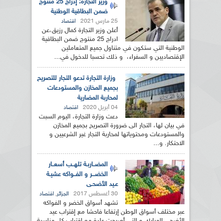
وزير التجارة: إدراج 25 منتوج
ضمن البطاقية الوطنية
25 مارس 2021
اقتصاد
أعلن وزير التجارة كمال رزيق،عن
ادراج 25 منتوج ضمن البطاقية
الوطنية التي ستكون في متناول جميع المتعاملين
الإقتصاديين و السفراء، و ذلك تحسبا للدخول في...
وزارة التجارة تدعو التجار للتصريح
بجميع المخازن والمستودعات
لمحاربة المضارية
04 أبريل 2020
اقتصاد
دعت وزارة التجارة، اليوم السبت
في بيان لها، التجار الى ضرورة التصريح بجميع المخازن
والمستودعات ومحتوياتها لمحاربة التجار غير الشرعيين و
الاحتكار. و...
المضــاربـة تلهــب أسعــار
الخضـــر و الفــواكه عشيـة
عـيد الأضحـى
30 أغسطس 2017
,
الجزائر
اقتصاد
تشهد أسواق الخضر و الفواكه
عبر مختلف أسواق الوطن إرتفاعا فاحشا مع إقتراب عيد