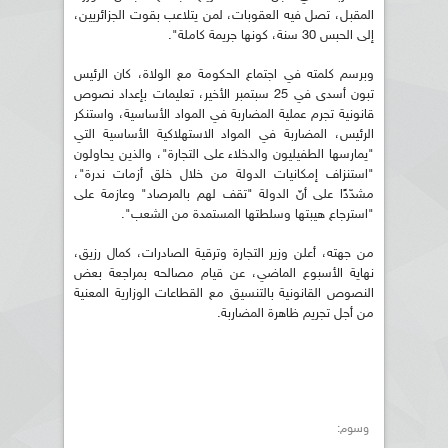
المقبل، تصل فيه العقوبات، لمن يتلاعب بقوت الجزائريين،
إلى الحبس 30 سنة، كونها جريمة كاملة".
وبرسم كلمته في اجتماع الحكومة مع الولاة، كان الرئيس
تبون أسدى في 25 سبتمبر الأخير، تعليمات بإعداد نصوص
قانونية تجرم عملية المضاربة في المواد الأساسية، واستنكر
الرئيس، المضاربة في المواد الاستهلاكية الأساسية التي
"يمارسها الطفيليون والدخلاء على التجارة"، والذين يحاولون
"استنزاف إمكانيات الدولة من خلال خلق أزمات ندرة"،
مشدّدًا على أنّ الدولة "تقف لهم بالمرصاد" وعازمة على
"استرجاع هيبتها وسلطتها المستمدة من الشعب".
من جهته، أعلن وزير التجارة وترقية الصادرات، كمال رزيق،
نهاية الأسبوع الماضي، عن قيام مصالحه بمراجعة بعض
النصوص القانونية بالتنسيق مع القطاعات الوزارية المعنية
من أجل تجريم ظاهرة المضاربة.
وسوم: