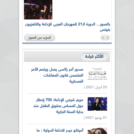
لى أرواح
بالصور... الدورة الـ21 للمهرجان العربي للإذاعة والتلفزيون
بتونس
المزيد من الصور
الأكثر قراءة
صدور أمر رئاسي يعدل ويتمم الأمر
المتضمن قانون المعاشات
العسكرية
20 أبريل 2021 |
مريم شرفي للإذاعة: 700 إخطار
حول المساس بحقوق الطفل منذ
بداية السنة الجارية
01 يونيو 2021 |
أميناتو حيدر للاذاعة الدولية : ما