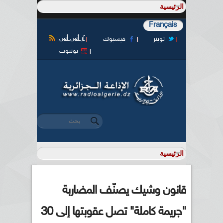
Français
آر أس أس
تويتر
فيسبوك
يوتيوب
‏بحث ‏
استمارة البحث
قانون وشيك يصنّف المضاربة
"جريمة كاملة" تصل عقوبتها إلى 30