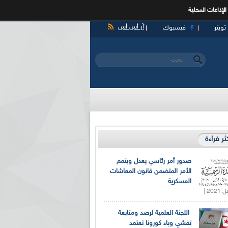
الإذاعات المحلية
آر أس أس
تويتر
فيسبوك
‏بحث ‏
استمارة البحث
كثر قراءة
صدور أمر رئاسي يعدل ويتمم
الأمر المتضمن قانون المعاشات
العسكرية
اللجنة العلمية لرصد ومتابعة
تفشي وباء كورونا تعتمد