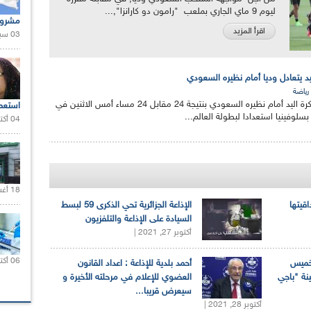
ليوم 9 ماي الجاري بملعب "رامون دو كارانزا",...
مشروع
اقرأ المزيد
03 سبتمبر 2020 |
ليد يتعادل وديا أمام نظيره السعودي
رياضة
تعادل المنتخب الجزائري لكرة اليد أمام نظيره السعودي بنتيجة 24 مقابل 24 مساء أمس الاثنين في
استعم
سلوفينيا استعدادا لبطولة العالم...
04 أكتوبر 2020 |
18 أغسطس 2020 |
اقيتها
الإذاعة الجزائرية تحي الذكرى 59 لبسط
السيادة على الإذاعة والتلفزيون
أكتوبر 27, 2021 |
06 أكتوبر 2021 |
لخميس
أحمد بلدية للإذاعة : اعداد القانون
ينة "باجي
العضوي للإعلام في مرحلته الأخيرة و
سيعرض قريبا...
أكتوبر 28, 2021 |