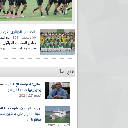
المنتخب الجزائري لكرة ا
30 ديسمبر 2014
,
كرة اليد
مباراة ودية جمعت بينهما ب
طالع ايضاً
بغالي: احترافية الإذاعة ومصد
وجواريتها ضمانة لريادتها
أكتوبر 27, 2021 |
بن عبد الرحمان يشرف هذا ا
بميناء الجزائر على تدشين سف
مختار 3...
أكتوبر 28, 2021 |