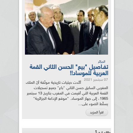
الجزائر
تفـاصيل "بيع" الحسن الثاني القمة
العربية للموساد!!
07 سبتمبر 2021
أكّدت حيثيات تاريخية موثّقة أنّ الملك
المغربي السابق حسن الثاني "باع" جميع تسجيلات
القمة العربية التي أقيمت في المغرب بتاريخ 13 سبتمبر
1965، إلى جهاز الموساد. "موقع الإذاعة الجزائرية"
يسلّط الضوء على...
اقرأ المزيد