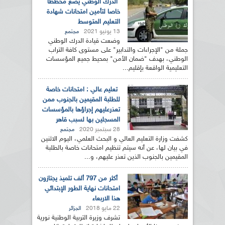
الدرك الوطني يضع مخططا
خاصا لتأمين امتحانات شهادة
التعليم المتوسط
13 يونيو 2021
مجتمع
وضعت قيادة الدرك الوطني
جملة من "الإجراءات والتدابير" على مستوى كافة التراب
الوطني، بهدف "ضمان الأمن" بمحيط جميع المؤسسات
التعليمية الواقعة بإقليم...
تعليم عالي : امتحانات خاصة
للطلبة المقيمين بالجنوب ممن
تعذرعليهم إجراؤها بالمؤسسات
المسجلين بها لسبب قاهر
28 سبتمبر 2020
مجتمع
كشفت وزارة التعليم العالي و البحث العلمي، اليوم الاثنين
في بيان لها، عن أنه سيتم تنظيم امتحانات خاصة بالطلبة
المقيمين بالجنوب الذين تعذر عليهم، و...
أكثر من 797 ألف تلميذ يجتازون
امتحانات نهاية الطور الإبتدائي
هذا الاربعاء
22 مايو 2018
الجزائر
تشرف وزيرة التربية الوطنية نورية