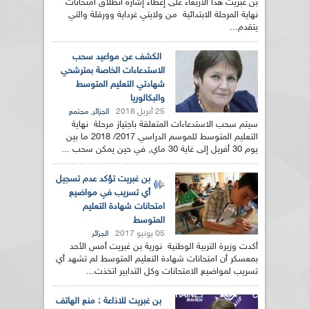
بن غبريت هذا الأربعاء على إعطاء إشارة انطلاق امتحانات
نهاية المرحلة الابتدائية من ولايتي غرداية وورقلة والتي
يتقدم...
الكشف عن مواعيد سحب
الاستدعاءات الخاصة بمترشحي
شهادتي التعليم المتوسط
والبكالوريا
25 أبريل 2018
,
الجزائر
مجتمع
سيتم سحب الاستدعاءات المتعلقة باجتياز مرحلة نهاية
التعليم المتوسط للموسم الدراسي 2017/ 2018 ما بين
يوم 30 أفريل إلى غاية 30 ماي, في حين يمكن سحب ...
بن غبريت تؤكد عدم تسجيل
أي تسريب في مواضيع
امتحانات شهادة التعليم
المتوسط
05 يونيو 2017
الجزائر
أكدت وزيرة التربية الوطنية نورية بن غبريت أمس الأحد
بمعسكر أن امتحانات شهادة التعليم المتوسط لم تشهد أي
تسريب لمواضيع الامتحانات وكل التدابير اتخذت...
بن غبريت للاذاعة : منع الهاتف