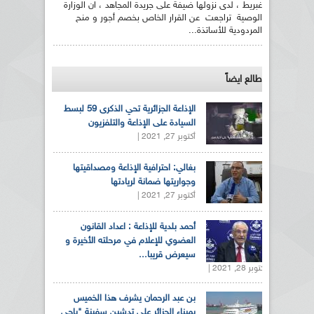
غبريط ، لدى نزولها ضيفة على جريدة المجاهد ، ان الوزارة
الوصية تراجعت عن القرار الخاص بخصم أجور و منح
المردودية للأساتذة...
طالع ايضاً
الإذاعة الجزائرية تحي الذكرى 59 لبسط
السيادة على الإذاعة والتلفزيون
أكتوبر 27, 2021 |
بغالي: احترافية الإذاعة ومصداقيتها
وجواريتها ضمانة لريادتها
أكتوبر 27, 2021 |
أحمد بلدية للإذاعة : اعداد القانون
العضوي للإعلام في مرحلته الأخيرة و
سيعرض قريبا...
أكتوبر 28, 2021 |
بن عبد الرحمان يشرف هذا الخميس
بميناء الجزائر على تدشين سفينة "باجي