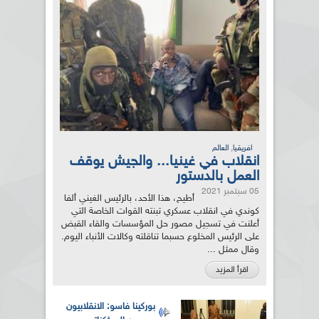
,
افريقيا
العالم
انقلاب في غينيا... والجيش يوقف
العمل بالدستور
05 سبتمبر 2021
أطيح، هذا الأحد، بالرئيس الغيني ألفا
كوندي في انقلاب عسكري تبنته القوات الخاصة التي
أعلنت في تسجيل مصور حل المؤسسات والقاء القبض
على الرئيس المخلوع حسبما تناقلته وكالات الأنباء اليوم.
وقال ممثل ...
اقرأ المزيد
بوركينا فاسو: الانقلابيون