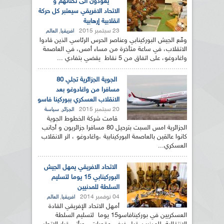
يعودون الى ثكناتهم و
الاتحاد الافريقي سيعتبر كل حركة
انقلابية إرهابية
23 سبتمبر 2015
,
افريقيا
العالم
وقّع الجيش البوركينابي وعناصر الحرس الرئاسي الذين قادوا
الاتقلاب، في ساعة متأخرة من مساء أمس، في العاصمة
واغادوغو، على اتفاق من 5 نقاط يقضي بتفادي ...
الجوية الجزائرية تجلي 80
مسافرا من واغادوغو بعد
الانقلاب العسكري ببوركينا فاسو
20 سبتمبر 2015
,
الجزائر
سياسة
قامت شركة الخطوط الجوية
الجزائرية امس السبت بترحيل 80 مسافرا جزائريون و أجانب
كانوا عالقين بالعاصمة البوركينابية ،واغادوغو ، اثر الانقلاب
العسكري...
الاتحاد الافريقي يمهل الجيش
البوركينابي 15 يوما لتسليم
السلطة للمدنيين
04 نوفمبر 2014
,
افريقيا
العالم
أمهل الاتحاد الإفريقي القادة
العسكريين في بوركينافاسو15 يوما لتسليم السلطة