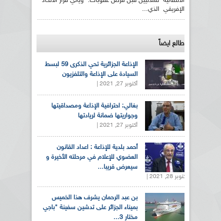
الانتقالية للمدنيين قبل فرض عقوبات. ويأتي قرار الاتحاد
الإفريقي الذي...
طالع ايضاً
الإذاعة الجزائرية تحي الذكرى 59 لبسط
السيادة على الإذاعة والتلفزيون
أكتوبر 27, 2021 |
بغالي: احترافية الإذاعة ومصداقيتها
وجواريتها ضمانة لريادتها
أكتوبر 27, 2021 |
أحمد بلدية للإذاعة : اعداد القانون
العضوي للإعلام في مرحلته الأخيرة و
سيعرض قريبا...
أكتوبر 28, 2021 |
بن عبد الرحمان يشرف هذا الخميس
بميناء الجزائر على تدشين سفينة "باجي
مختار 3...