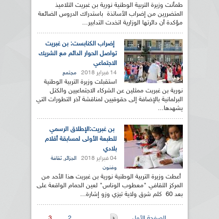
طمأنت وزيرة التربية الوطنية نورية بن غبريت التلاميذ
المتضررين من إضراب الأساتذة باستدراك الدروس الضائعة
مؤكدة أن دائرتها الوزارية اتخدت التدابير...
إضراب الكنابست: بن غبريت
تواصل الحوار الدائم مع الشريك
الاجتماعي
14 فبراير 2018
مجتمع
استقبلت وزيرة التربية الوطنية
نورية بن غبريت ممثلين عن الشركاء الاجتماعيين والكتل
البرلمانية بالإضافة إلى حقوقيين لمناقشة آخر التطورات التي
يشهدها...
بن غبريت:الإطلاق الرسمي
للطبعة الأولى لمسابقة أقلام
بلادي
04 فبراير 2018
,
الجزائر
ثقافة
وفنون
أعطت وزيرة التربية الوطنية نورية بن غبريت هذا الأحد من
المركز الثقافي "معطوب الوناس" لعين الحمام الواقعة على
بعد 60 كلم شرق ولاية تيزي وزو إشارة...
الصفحة الأولى
…
2
3