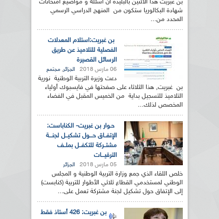
بن غبريت هذا الاثنين بالبليدة أن أسئلة و مواضيع امتحانات
شهادة البكالوريا ستكون من المنهج الدراسي الرسمي
المحدد من...
بن غبريت:استلام المعدلات
الفصلية للتلاميذ عن طريق
الرسائل القصيرة
06 مارس 2018
,
الجزائر
مجتمع
دعت وزيرة التربية الوطنية نورية
بن غبريت, هذا الثلاثاء على صفحتها في فايسبوك أولياء
التلاميذ للتسجيل بداية من الخميس المقبل في الفضاء
المخصص لذلك...
حـوار بن غبريت- الكناباست:
الإتفــاق حـــول تشكيــل لجنـــة
مشتــركة للتكفــل بملــف
الترقيـــات
05 مارس 2018
الجزائر
خلص اللقاء الذي جمع وزارة التربية الوطنية و المجلس
الوطني لمستخدمي القطاع ثلاثي الأطوار للتربية (كنابست)
إلى الإتفاق حول تشكيل لجنة مشتركة تعمل على...
بن غبريت: 426 أستاذ فقط