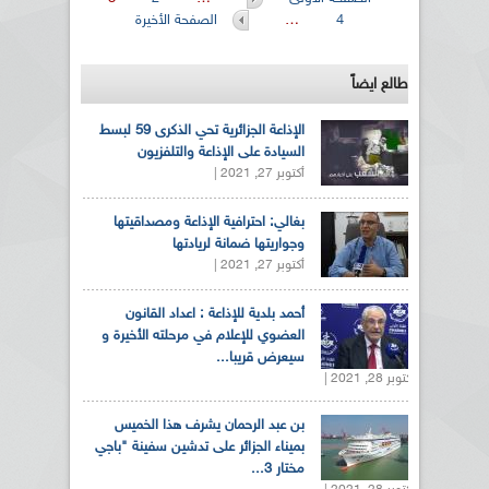
الصفحات
4
…
الصفحة الأخيرة
طالع ايضاً
الإذاعة الجزائرية تحي الذكرى 59 لبسط
السيادة على الإذاعة والتلفزيون
أكتوبر 27, 2021 |
بغالي: احترافية الإذاعة ومصداقيتها
وجواريتها ضمانة لريادتها
أكتوبر 27, 2021 |
أحمد بلدية للإذاعة : اعداد القانون
العضوي للإعلام في مرحلته الأخيرة و
سيعرض قريبا...
أكتوبر 28, 2021 |
بن عبد الرحمان يشرف هذا الخميس
بميناء الجزائر على تدشين سفينة "باجي
مختار 3...