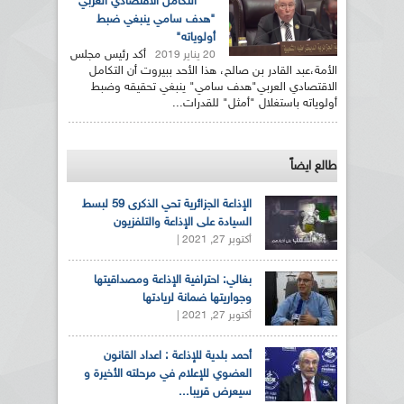
التكامل الاقتصادي العربي
"هدف سامي ينبغي ضبط
أولوياته"
أكد رئيس مجلس
20 يناير 2019
الأمة،عبد القادر بن صالح، هذا الأحد ببيروت أن التكامل
الاقتصادي العربي"هدف سامي" ينبغي تحقيقه وضبط
أولوياته باستغلال "أمثل" للقدرات...
طالع ايضاً
الإذاعة الجزائرية تحي الذكرى 59 لبسط
السيادة على الإذاعة والتلفزيون
أكتوبر 27, 2021 |
بغالي: احترافية الإذاعة ومصداقيتها
وجواريتها ضمانة لريادتها
أكتوبر 27, 2021 |
أحمد بلدية للإذاعة : اعداد القانون
العضوي للإعلام في مرحلته الأخيرة و
سيعرض قريبا...