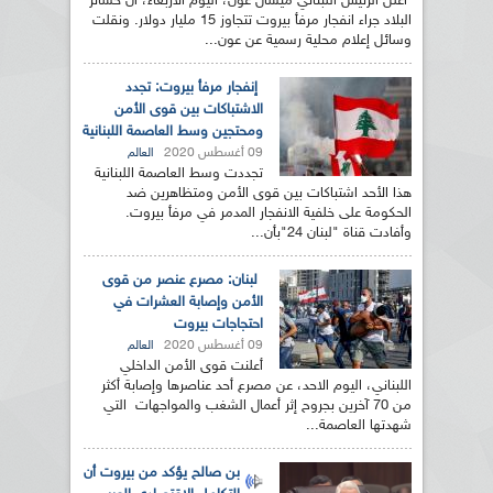
أعلن الرئيس اللبناني ميشال عون، اليوم الأربعاء، أن خسائر
البلاد جراء انفجار مرفأ بيروت تتجاوز 15 مليار دولار. ونقلت
وسائل إعلام محلية رسمية عن عون...
إنفجار مرفأ بيروت: تجدد
الاشتباكات بين قوى الأمن
ومحتجين وسط العاصمة اللبنانية
09 أغسطس 2020
العالم
تجددت وسط العاصمة اللبنانية
هذا الأحد اشتباكات بين قوى الأمن ومتظاهرين ضد
الحكومة على خلفية الانفجار المدمر في مرفأ بيروت.
وأفادت قناة "لبنان 24"بأن...
لبنان: مصرع عنصر من قوى
الأمن وإصابة العشرات في
احتجاجات بيروت
09 أغسطس 2020
العالم
أعلنت قوى الأمن الداخلي
اللبناني، اليوم الاحد، عن مصرع أحد عناصرها وإصابة أكثر
من 70 آخرين بجروح إثر أعمال الشغب والمواجهات التي
شهدتها العاصمة...
بن صالح يؤكد من بيروت أن