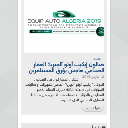
اقتصاد
صالون إيكيب أوتو ألجيريا: العقار
الصناعي هاجس يؤرق المستثمرين
12 مارس 2019
اشتكى المشاركون في الصالون
الدولي "إيكيب أوتو ألجيريا" الخاص بتجهيزات وكماليات
السيارات في طبعته الثالثة عشرة، المقام بقصر
المعارض بالجزائر العاصمة، منذ الأثنين، من مشكلة
العقاري الصناعي الذي اعتبروه...
اقرأ المزيد