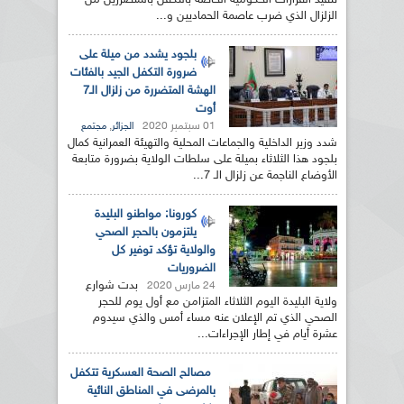
تنفيذ القرارات الحكومية الخاصة بالتكفل بالمتضررين من
الزلزال الذي ضرب عاصمة الحماديين و...
بلجود يشدد من ميلة على
ضرورة التكفل الجيد بالفئات
الهشة المتضررة من زلزال الـ7
أوت
01 سبتمبر 2020
,
الجزائر
مجتمع
شدد وزير الداخلية والجماعات المحلية والتهيئة العمرانية كمال
بلجود هذا الثلاثاء بميلة على سلطات الولاية بضرورة متابعة
الأوضاع الناجمة عن زلزال الـ 7...
كورونا: مواطنو البليدة
يلتزمون بالحجر الصحي
والولاية تؤكد توفير كل
الضروريات
بدت شوارع
24 مارس 2020
ولاية البليدة اليوم الثلاثاء المتزامن مع أول يوم للحجر
الصحي الذي تم الإعلان عنه مساء أمس والذي سيدوم
عشرة أيام في إطار الإجراءات...
مصالح الصحة العسكرية تتكفل
بالمرضى في المناطق النائية