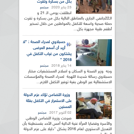
بكل من بسكرة وتقرت
23 يناير 2020
مجتمع
انطلقت يومي الـ 21 و
الـ22جانفي الجاري بالمناطق النائية بكل من بسكرة و تقرت
حملة صحية واسعة للتكفل بالمواطنين من خلال تسخير
أطقم طبية مجهزة بكل...
حسبلاوي لمدراء الصحة : "لا
أريد أن أسمع المرضى
يشتكون من غياب التكفل في
2018 "
14 يناير 2018
مجتمع
وجه وزير الصحة و السكان و اصلاح المستشفيات مختار
حسبلاوي رسالة شديدة اللهجة لمدراء الصحة والمؤسسات
الاستشفائية عبر الوطن بغية توفير التكفل اللازم...
وزيرة التضامن تؤكد عزم الدولة
على الاستمرار في التكفل بفئة
المسنين
02 أكتوبر 2017
مجتمع
صرحت وزيرة التضامن الوطني
والأسرة وقضايا المرأة غنية الدالية أمس الأحد بقسنطينة بأن
التعديل الدستوري لعام 2016 يشكل "دليلا على عزم الدولة