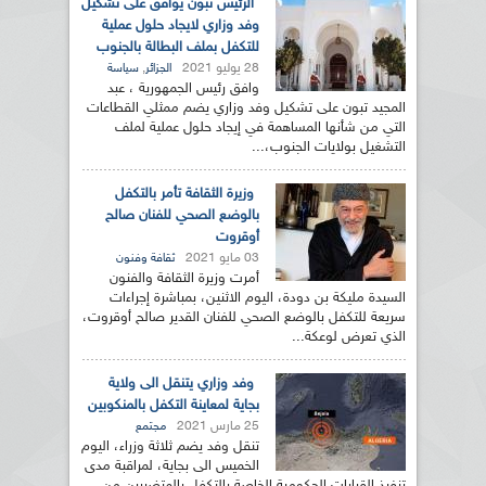
الرئيس تبون يوافق على تشكيل
وفد وزاري لايجاد حلول عملية
للتكفل بملف البطالة بالجنوب
28 يوليو 2021
,
الجزائر
سياسة
وافق رئيس الجمهورية ، عبد
المجيد تبون على تشكيل وفد وزاري يضم ممثلي القطاعات
التي من شأنها المساهمة في إيجاد حلول عملية لملف
التشغيل بولايات الجنوب،...
وزيرة الثقافة تأمر بالتكفل
بالوضع الصحي للفنان صالح
أوقروت
03 مايو 2021
ثقافة وفنون
أمرت وزيرة الثقافة والفنون
السيدة مليكة بن دودة، اليوم الاثنين، بمباشرة إجراءات
سريعة للتكفل بالوضع الصحي للفنان القدير صالح أوقروت،
الذي تعرض لوعكة...
وفد وزاري يتنقل الى ولاية
بجاية لمعاينة التكفل بالمنكوبين
25 مارس 2021
مجتمع
تنقل وفد يضم ثلاثة وزراء، اليوم
الخميس الى بجاية، لمراقبة مدى