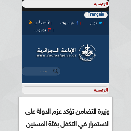
Français
آر أس أس
تويتر
فيسبوك
يوتيوب
‏بحث ‏
استمارة البحث
وزيرة التضامن تؤكد عزم الدولة على
الاستمرار في التكفل بفئة المسنين