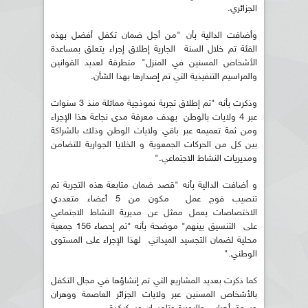
الجزائري.
وأضافت الدالية بأن "من أجل ضمان تكفل أفضل بهذه
الفئة تم خلال السنة الجارية إطلاق إجراء يتعلق بمساعدة
الأشخاص المسنين في المنزل" متطرقة لعديد القوانين
والمراسيم التنفيذية التي تم إصدارها بهذا الشأن.
وذكرت بأنه "تم إطلاق تجربة نموذجية مماثلة منذ 3 سنوات
عبر 4 ولايات بالوطن بهدف معرفة مدى نجاعة هذا الإجراء
ومن ثمة تعميمه عبر باقي ولايات الوطن وذلك بالشراكة
بين كل من الحركات الجمعوية و الخلايا الجوارية للتضامن
ومديريات النشاط الاجتماعي."
و أضافت الدالية بأنه "قصد ضمان متابعة هذه التجربة تم
تنصيب فوج عمل مكون من 5 أعضاء متعددي
الاختصاصات يعمل ممثل عن مديرية النشاط الاجتماعي
على التنسيق بينهم" موضحة بأنه "تم إحصاء 156 جمعية
محلية لضمان التجسيد الميداني لهذا الإجراء على المستوى
الوطني."
كما ذكرت بعديد المشاريع التي تم إنشاؤها في مجال التكفل
بالأشخاص المسنين عبر ولايات الجزائر العاصمة ووهران