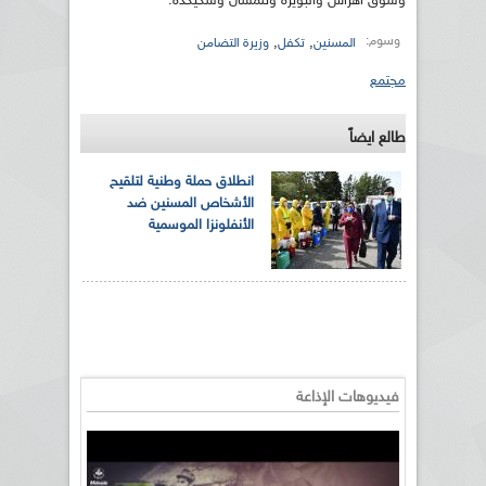
وسوق أهراس والبويرة وتلمسان وسكيكدة.
وسوم:
,
,
المسنين
تكفل
وزيرة التضامن
مجتمع
طالع ايضاً
انطلاق حملة وطنية لتلقيح
الأشخاص المسنين ضد
الأنفلونزا الموسمية
فيديوهات الإذاعة