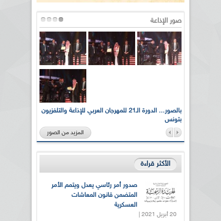
صور الإذاعة
لى أرواح
بالصور... الدورة الـ21 للمهرجان العربي للإذاعة والتلفزيون
بتونس
المزيد من الصور
الأكثر قراءة
صدور أمر رئاسي يعدل ويتمم الأمر
المتضمن قانون المعاشات
العسكرية
20 أبريل 2021 |