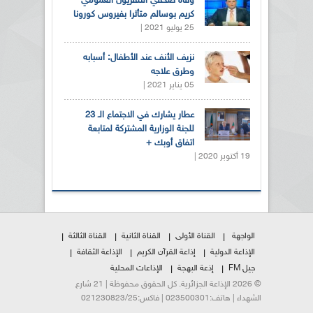
وفاة صحفي التلفزيون العمومي
كريم بوسالم متأثرا بفيروس كورونا
25 يوليو 2021 |
نزيف الأنف عند الأطفال: أسبابه
وطرق علاجه
05 يناير 2021 |
عطار يشارك في الاجتماع الـ 23
للجنة الوزارية المشتركة لمتابعة
اتفاق أوبك +
19 أكتوبر 2020 |
الواجهة
القناة الأولى
القناة الثانية
القناة الثالثة
الإذاعة الدولية
إذاعة القرآن الكريم
الإذاعة الثقافة
جيل FM
إذعة البهجة
الإذاعات المحلية
© 2026 الإذاعة الجزائرية. كل الحقوق محفوظة | 21 شارع
الشهداء | هاتف:023500301 | فاكس:021230823/25