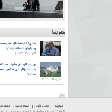
طالع ايضاً
بغالي: احترافية الإذاعة ومصد
وجواريتها ضمانة لريادتها
أكتوبر 27, 2021 |
بن عبد الرحمان يشرف هذا ا
بميناء الجزائر على تدشين سف
مختار 3...
أكتوبر 28, 2021 |
الواجهة
القناة الأولى
القناة الثانية
القناة الثا
© 2026 الإذاعة الجزائرية. كل الحقوق محفوظة | 21 شارع الشهداء | هاتف:023500301 | فاكس:021230823/25