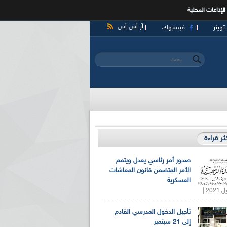
الإذاعات المحلية
آر أس أس
تويتر
فيسبوك
‏بحث ‏
استمارة البحث
كثر قراءة
صدور أمر رئاسي يعدل ويتمم
الأمر المتضمن قانون المعاشات
العسكرية
تأجيل الدخول المدرسي القادم
إلى 21 سبتمبر