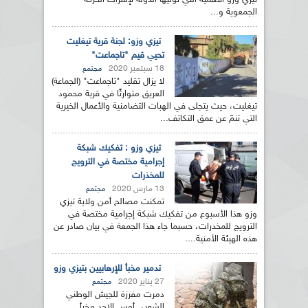
تيزي وزو الأهمية التي توليها الدولة لإشراك الحركة
الجمعوية و...
تيزي وزو: لجنة قرية تيغليت
تحيي قيم "تاجماعت"
18 سبتمبر 2020
مجتمع
لا يزال تقليد "تاجماعت" (الجماعة)
العريق متوارثًا في قرية محمود
تيغليت، حيث يتجلى في الهبات التضامنية والأعمال الخيرية
التي تنمّ عن عمق التكاتف...
تيزي وزو : تفكيك شبكة
إجرامية مختصة في الترويج
للمخذرات
13 مارس 2020
مجتمع
تمكنت مصالح أمن ولاية تيزي
وزو هذا الأسبوع من تفكيك شبكة إجرامية مختصة في
الترويج للمخدرات، حسبما جاء هذا الجمعة في بيان صادر عن
هذه الهيئة الأمنية....
تدمير مخبأ للإرهابيين بتيزي وزو
27 يناير 2020
مجتمع
دمرت مفرزة للجيش الوطني
الشعبي أمس الاحد مخبأ