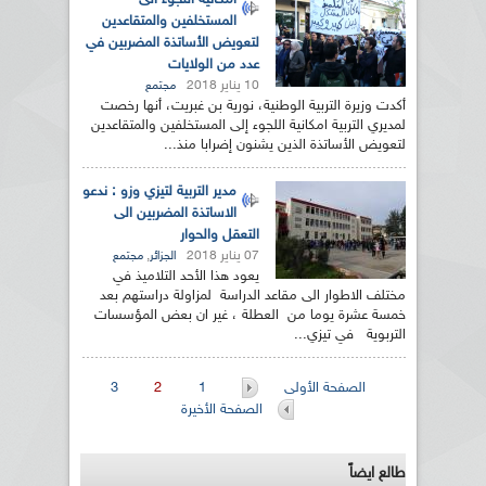
امكانية اللجوء الى
المستخلفين والمتقاعدين
لتعويض الأساتذة المضربين في
عدد من الولايات
10 يناير 2018
مجتمع
أكدت وزيرة التربية الوطنية، نورية بن غبريت، أنها رخصت
لمديري التربية امكانية اللجوء إلى المستخلفين والمتقاعدين
لتعويض الأساتذة الذين يشنون إضرابا منذ...
مدير التربية لتيزي وزو : ندعو
الاساتذة المضربين الى
التعقل والحوار
07 يناير 2018
,
الجزائر
مجتمع
يعود هذا الأحد التلاميذ في
مختلف الاطوار الى مقاعد الدراسة لمزاولة دراستهم بعد
خمسة عشرة يوما من العطلة ، غير ان بعض المؤسسات
التربوية في تيزي...
الصفحات
الصفحة الأولى
1
2
3
الصفحة الأخيرة
طالع ايضاً