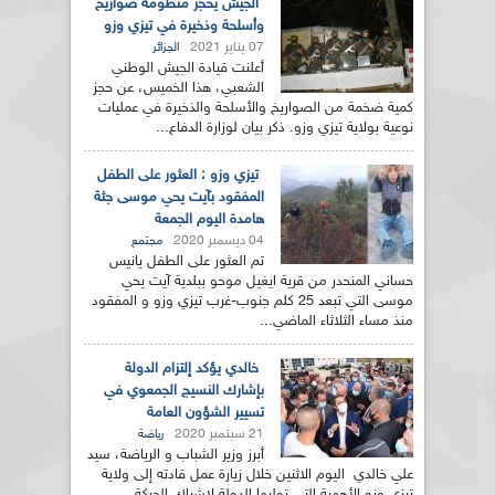
الجيش يحجز منظومة صواريخ
وأسلحة وذخيرة في تيزي وزو
07 يناير 2021
الجزائر
أعلنت قيادة الجيش الوطني
الشعبي، هذا الخميس، عن حجز
كمية ضخمة من الصواريخ والأسلحة والذخيرة في عمليات
نوعية بولاية تيزي وزو. ذكر بيان لوزارة الدفاع...
تيزي وزو : العثور على الطفل
المفقود بآيت يحي موسى جثة
هامدة اليوم الجمعة
04 ديسمبر 2020
مجتمع
تم العثور على الطفل يانيس
حساني المنحدر من قرية ايغيل موحو ببلدية آيت يحي
موسى التي تبعد 25 كلم جنوب-غرب تيزي وزو و المفقود
منذ مساء الثلاثاء الماضي...
خالدي يؤكد إلتزام الدولة
بإشارك النسيج الجمعوي في
تسيير الشؤون العامة
21 سبتمبر 2020
رياضة
أبرز وزير الشباب و الرياضة، سيد
علي خالدي اليوم الاثنين خلال زيارة عمل قادته إلى ولاية