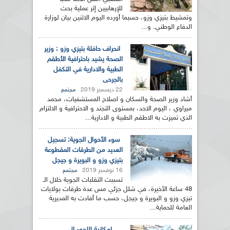
للإرهابيين إثر عملية بحث
وتمشيط بتيزي وزو، حسبما أورده اليوم الاثنين بيان لوزارة
الدفاع الوطني. و...
انحراف حافلة بتيزي وزو : وزير
الصحة يشيد باحترافية الأطقم
الطبية والادارية في التكفل
بالجرحى
22 ديسمبر 2019
مجتمع
أشاد وزير الصحة والسكان و اصلاح المستشفيات، محمد
ميراوي ، اليوم الاحد، بمستوى التجند و الاحترافية و الالتزام
الذي تميزت به الاطقم الطبية و الادارية...
سوء الأحوال الجوية: تسجيل
العديد من الطرقات المقطوعة
بتيزي وزو و البويرة و جيجل
16 نوفمبر 2019
مجتمع
تسببت التقلبات الجوية خلال الـ
48 ساعة الأخيرة، في شلل جزئي مس عدة طرقات بولايات
تيزي وزو و البويرة و جيجل، حسب ما أفادت به المديرية
العامة للحماية...