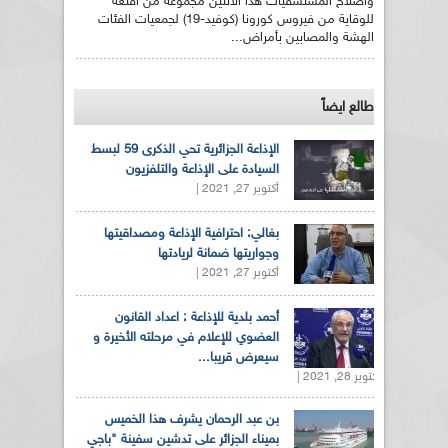
واصلاح المستشفيات هذا الاثنين مجموعة من أقنعة
للوقاية من فيروس كورونا (كوفيد-19) لجمعيات الفئات
الهشة والمصابين بأمراض...
طالع ايضاً
الإذاعة الجزائرية تحي الذكرى 59 لبسط
السيادة على الإذاعة والتلفزيون
أكتوبر 27, 2021 |
بغالي: احترافية الإذاعة ومصداقيتها
وجواريتها ضمانة لريادتها
أكتوبر 27, 2021 |
أحمد بلدية للإذاعة : اعداد القانون
العضوي للإعلام في مرحلته الأخيرة و
سيعرض قريبا...
أكتوبر 28, 2021 |
بن عبد الرحمان يشرف هذا الخميس
بميناء الجزائر على تدشين سفينة "باجي