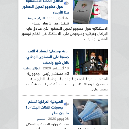
انطلاق الحملة الاستفتائية
حول مشروع تعديل الدستور
هذا الأربعاء
07 أكتوبر 2020
,
الجزائر
سياسة
تنطلق هذا الأربعاء الحملة
الاستفتائية حول مشروع تعديل الدستور الذي صادق عليه
البرلمان بغرفتيه وسيعرض على الاستفتاء في الفاتح نوفمبر
المقبل. وشرعت...
نزيه برمضان: اعتماد 4 آلاف
جمعية على المستوى الوطني
خلال شهر ونصف
18 أغسطس 2020
,
الجزائر
سياسة
أكد مستشار رئيس الجمهورية
المكلف بالحركة الجمعوية والجالية الوطنية بالخارج نزيه
برمضان اليوم الثلاثاء من سطيف بأنه "تم اعتماد 4 آلاف
جمعية على...
الصيدلية المركـزية تسلـم
جمعيات الفئات الهشة 15
مليـون قناع
08 يونيو 2020
مجتمع
سلمت وزارة الصحة و السكان