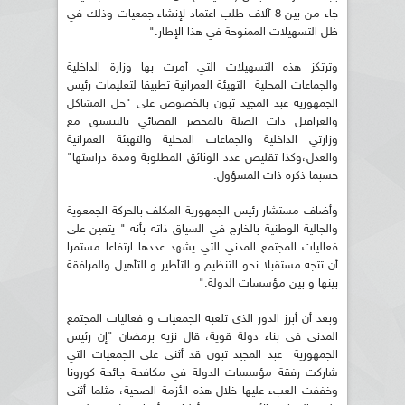
جاء من بين 8 آلاف طلب اعتماد لإنشاء جمعيات وذلك في
ظل التسهيلات الممنوحة في هذا الإطار."
وترتكز هذه التسهيلات التي أمرت بها وزارة الداخلية
والجماعات المحلية التهيئة العمرانية تطبيقا لتعليمات رئيس
الجمهورية عبد المجيد تبون بالخصوص على "حل المشاكل
والعراقيل ذات الصلة بالمحضر القضائي بالتنسيق مع
وزارتي الداخلية والجماعات المحلية والتهيئة العمرانية
والعدل،وكذا تقليص عدد الوثائق المطلوبة ومدة دراستها"
حسبما ذكره ذات المسؤول.
وأضاف مستشار رئيس الجمهورية المكلف بالحركة الجمعوية
والجالية الوطنية بالخارج في السياق ذاته بأنه " يتعين على
فعاليات المجتمع المدني التي يشهد عددها ارتفاعا مستمرا
أن تتجه مستقبلا نحو التنظيم و التأطير و التأهيل والمرافقة
بينها و بين مؤسسات الدولة."
وبعد أن أبرز الدور الذي تلعبه الجمعيات و فعاليات المجتمع
المدني في بناء دولة قوية، قال نزيه برمضان "إن رئيس
الجمهورية عبد المجيد تبون قد أثنى على الجمعيات التي
شاركت رفقة مؤسسات الدولة في مكافحة جائحة كورونا
وخففت العبء عليها خلال هذه الأزمة الصحية، مثلما أثنى