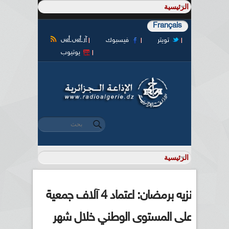
Français
آر أس أس
تويتر
فيسبوك
يوتيوب
‏بحث ‏
استمارة البحث
نزيه برمضان: اعتماد 4 آلاف جمعية
على المستوى الوطني خلال شهر