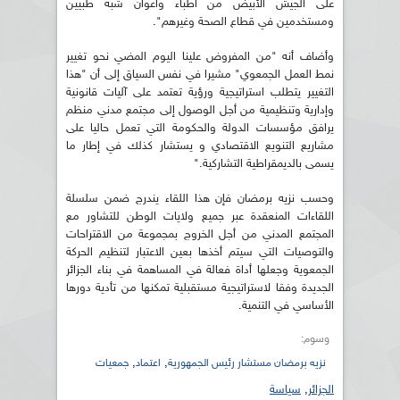
على الجيش الأبيض من أطباء وأعوان شبه طبيين
ومستخدمين في قطاع الصحة وغيرهم".
وأضاف أنه "من المفروض علينا اليوم المضي نحو تغيير
نمط العمل الجمعوي" مشيرا في نفس السياق إلى أن "هذا
التغيير يتطلب استراتيجية ورؤية تعتمد على آليات قانونية
وإدارية وتنظيمية من أجل الوصول إلى مجتمع مدني منظم
يرافق مؤسسات الدولة والحكومة التي تعمل حاليا على
مشاريع التنويع الاقتصادي و يستشار كذلك في إطار ما
يسمى بالديمقراطية التشاركية."
وحسب نزيه برمضان فإن هذا اللقاء يندرج ضمن سلسلة
اللقاءات المنعقدة عبر جميع ولايات الوطن للتشاور مع
المجتمع المدني من أجل الخروج بمجموعة من الاقتراحات
والتوصيات التي سيتم أخذها بعين الاعتبار لتنظيم الحركة
الجمعوية وجعلها أداة فعالة في المساهمة في بناء الجزائر
الجديدة وفقا لاستراتيجية مستقبلية تمكنها من تأدية دورها
الأساسي في التنمية.
وسوم:
,
,
نزيه برمضان مستشار رئيس الجمهورية
اعتماد
جمعيات
الجزائر
,
سياسة