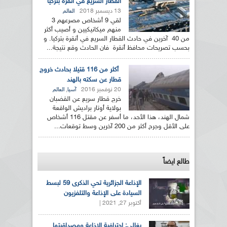
القطار السريع في أنقرة بتركيا
13 ديسمبر 2018
العالم
لقي 9 أشخاص مصرعهم 3
منهم ميكانيكيين و أصيب أكثر
من 40 آخرين في حادث القطار السريع في أنقرة بتركيا. و
بحسب تصريحات محافظ أنقرة فان الحادث وقع نتيجة...
أكثر من 116 قتيلا بحادث خروج
قطار عن سكته بالهند
20 نوفمبر 2016
,
آسيا
العالم
خرج قطار سريع عن القضبان
بولاية أوتار براديش الواقعة
شمال الهند، هذا الأحد، ما أسفر عن مقتل 116 أشخاص
على الأقل وجرح أكثر من 200 آخرين وسط توقعات...
طالع ايضاً
الإذاعة الجزائرية تحي الذكرى 59 لبسط
السيادة على الإذاعة والتلفزيون
أكتوبر 27, 2021 |
بغالي: احترافية الإذاعة ومصداقيتها