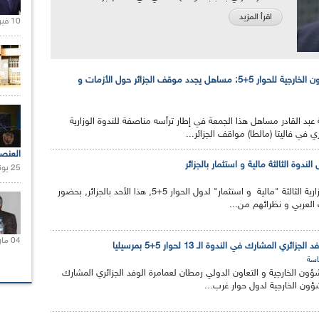
اقرأ المزيد
10 فبراير 2021 |
الندوة ال15 لوزراء الشؤون الخارجية للحوار 5+5: مساهل يجدد موقف الجزائر حول الأزمات و
 عبد القادر مساهل هذا الجمعة في إطار ترأسه مناصفة للندوة الوزارية
العنص
25 يونيو 2021 |
افتتحت أشغال الندوة الوزارية الثالثة "مالية و استثمار" لدول الحوار 5+5, هذا الأحد بالجزائر, بحضور
 العربي و نظرائهم من...
04 مارس 2020 |
ري المشارك في الندوة الـ 13 لحوار 5+5 بمرسيليا
سة
لشؤون الخارجية و التعاون الدولي رمطان لعمامرة الوفد الجزائري المشارك