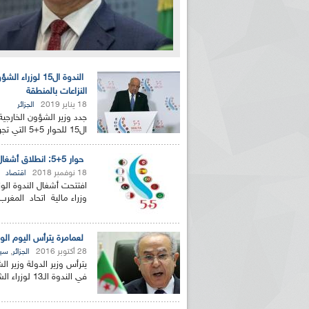
النزاعات بالمنطقة
18 يناير 2019
الجزائر
جدد وزير الشؤون الخارجية
ال15 للحوار 5+5 التي تجري في فاليتا (مالطا) مواقف الجزائر...
حوار 5+5: انطلاق أشغال الندوة الثالثة مالية و استثمار بالجزائر
18 نوفمبر 2018
اقتصاد
وزراء مالية اتحاد المغرب
لعمامرة يترأس اليوم الوفد الجزائ
28 أكتوبر 2016
,
الجزائر
سيا
يترأس وزير الدولة وزير ا
في الندوة الـ13 لوزراء الشؤون الخارجية لدول حوار غرب...