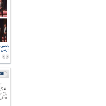
اعات الوطنية والجهوية
الإذاعة الجزائرية تقف دقيقة صمت ترحما على أرواح شهداء
ر 2021
17 أكتوبر 1961
بتونس
الأ
20 أبريل 2021 |