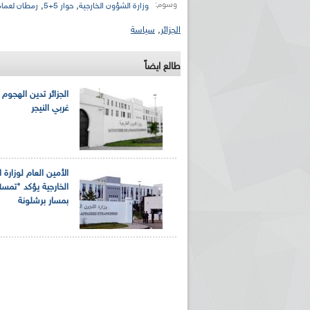
وسوم:
,
,
وزارة الشؤون الخارجية
حوار 5+5
رمطان لعمام
الجزائر
,
سياسة
طالع ايضاً
الجزائر تدين الهجوم 
غربي النيجر
الأمين العام لوزارة
الخارجية يؤكد "تمسك
بمسار برشلونة