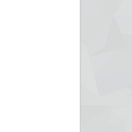
ريم الإذاعة الجزائرية للرياضيين البارالمبيين المتوجين
بالصور... اللقاء الوطني لمديري الإذ
اليات في طوكيو
حول مرافقة وتغطية الإنتخابات المحلية لـ27 نوفمب