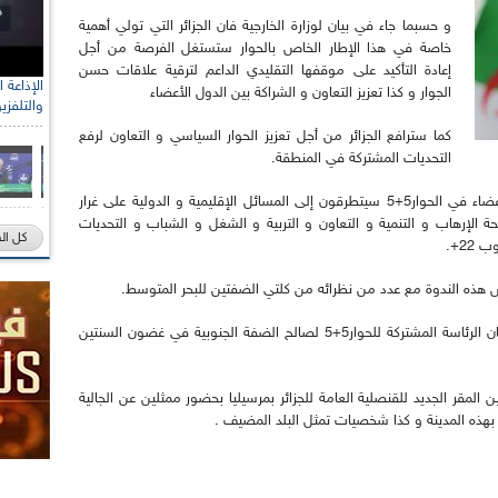
و حسبما جاء في بيان لوزارة الخارجية فان الجزائر التي تولي أهمية
خاصة في هذا الإطار الخاص بالحوار ستستغل الفرصة من أجل
إعادة التأكيد على موقفها التقليدي الداعم لترقية علاقات حسن
الجوار و كذا تعزيز التعاون و الشراكة بين الدول الأعضاء
والتلفزي
كما سترافع الجزائر من أجل تعزيز الحوار السياسي و التعاون لرفع
التحديات المشتركة في المنطقة.
و أوضح البيان أن وزراء الشؤون الخارجية للدول الأعضاء في الحوار5+5 سيتطرقون إلى المسائل الإقليمية و الدولية على غرار
 الإرهاب و التنمية و التعاون و التربية و الشغل و الشباب و التحديات
كل ال
22+.
ش هذه الندوة مع عدد من نظرائه من كلتي الضفتين للبحر المتوسط.
كما ستكون الجزائر مدعوة في ختام هذا اللقاء لضمان الرئاسة المشتركة للحوار5+5 لصالح الضفة الجنوبية في غضون السنتين
المقر الجديد للقنصلية العامة للجزائر بمرسيليا بحضور ممثلين عن الجالية
 بهذه المدينة و كذا شخصيات تمثل البلد المضيف .