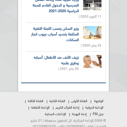
وزارة التربية تحدد رزنامة العطل
المدرسية و الدخول القادم للسنة
الدراسية 2020-2021
11 أكتوبر 2020 |
وزير السكن ينصب اللجنة التقنية
المكلفة بتحديد أسباب عيوب انجاز
السكنات
22 يناير 2020 |
نزيف الأنف عند الأطفال: أسبابه
وطرق علاجه
05 يناير 2021 |
الواجهة
القناة الأولى
القناة الثانية
القناة الثالثة
الإذاعة الدولية
إذاعة القرآن الكريم
الإذاعة الثقافة
جيل FM
إذعة البهجة
الإذاعات المحلية
© 2026 الإذاعة الجزائرية. كل الحقوق محفوظة | 21 شارع
الشهداء | هاتف:023500301 | فاكس:021230823/25