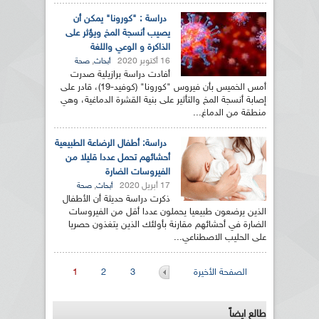
دراسة : "كورونا" يمكن أن
يصيب أنسجة المخ ويؤثر على
الذاكرة و الوعي واللغة
16 أكتوبر 2020
,
أبحاث
صحة
أفادت دراسة برازيلية صدرت
أمس الخميس بأن فيروس "كورونا" (كوفيد-19)، قادر على
إصابة أنسجة المخ والتأثير على بنية القشرة الدماغية، وهي
منطقة من الدماغ...
دراسة: أطفال الرضاعة الطبيعية
أحشائهم تحمل عددا قليلا من
الفيروسات الضارة
17 أبريل 2020
,
أبحاث
صحة
ذكرت دراسة حديثة أن الأطفال
الذين يرضعون طبيعيا يحملون عددا أقل من الفيروسات
الضارة في أحشائهم مقارنة بأولئك الذين يتغذون حصريا
على الحليب الاصطناعي...
الصفحات
الصفحة الأخيرة
3
2
1
طالع ايضاً