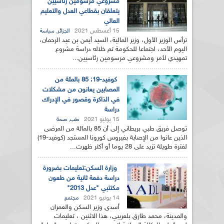
مشروعي مرسومين رئاسيين
يتعلقان بقطاعي العدل والتعليم
العالي
15 أغسطس 2021
,
الجزائر
سياسة
ترأس الوزير الأول، وزير المالية، السيد أيمن بن عبد الرحمان،
اليوم الأحد، اجتماعا للحكومة تم خلاله دراسة مشروع
تمهيدي لأمر ومشروعي مرسومين رئاسيين...
كوفيد-19: 85 بالمئة من
المصابين يعانون من مشكلات
في الذاكرة وقصور في الإدراك
دراسة
15 يوليو 2021
,
طب
صحة
توصل فريق طبي بريطاني إلى أن 85 بالمائة من المرضى
الذين عانوا من الإصابة بفيروس كورونا المستجد (كوفيد-19)
لفترة طويلة تزيد على 28 يوما أو أكثر ظهرت...
وزارة السكن:تعليمات بضرورة
دراسة دفعة ثانية من طعون
مكتتبي "عدل 2013"
14 يونيو 2021
مجتمع
أسدى وزير السكن والعمران
والمدينة، محمد طارق بلعريبي، هذا الاثنين ، تعليمات