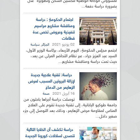
لمسؤولي الوكالة الوطنية لتحسين السكن وتطويره "عدل"
بضرورة دراسة دفعة...
اجتماع الحكومةِ : دراسة
ومناقشة مشاريع مراسيم
تنفيذية وعروض تخص عدة
قطاعات
02 يونيو 2021
,
الجزائر
سياسة
اجتمع مجلِس الحكومةِ، اليوم الأربعاء، برئاسة الوزير الأول،
السيد عبد العزيز جراد، عبر نظام التحاضر المرئي عن بعد،
حيث تمت دراسة ومناقشة مشاريع...
دراسة: تقنية علاجية جديدة
لإزالة البروتين المسبب لمرض
الزهايمر من الدماغ
16 أبريل 2021
صحة
توصلت دراسة أجراها باحثون من
جامعة طوكيو اليابانية، إلى تقنية جديدة تقوم علي العلاج
المناعي لمقاومة مرض الزهايمر، وذلك بعد التوصل إلي جزء
صغير داخل...
دراسة تكشف أن الخلايا التائية
تتصدى لسلالات كورونا الجديدة