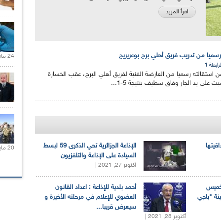
اقرأ المزيد
رسميا من تدريب فريق أهلي برج بوعريريج
24 مايو 2021 |
لرابطة 1
ن استقالته رسميا من العارضة الفنية لفريق أهلي البرج، عقب الخسارة
 على يد الجار وفاق سطيف بنتيجة 5-1...
اقيتها
الإذاعة الجزائرية تحي الذكرى 59 لبسط
20 مايو 2021 |
السيادة على الإذاعة والتلفزيون
أكتوبر 27, 2021 |
لخميس
أحمد بلدية للإذاعة : اعداد القانون
ينة "باجي
العضوي للإعلام في مرحلته الأخيرة و
سيعرض قريبا...
أكتوبر 28, 2021 |