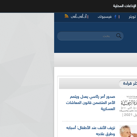
الإذاعات المحلية
آر أس أس
تويتر
فيسبوك
‏بحث ‏
استمارة البحث
كثر قراءة
صدور أمر رئاسي يعدل ويتمم
الأمر المتضمن قانون المعاشات
العسكرية
نزيف الأنف عند الأطفال: أسبابه
وطرق علاجه