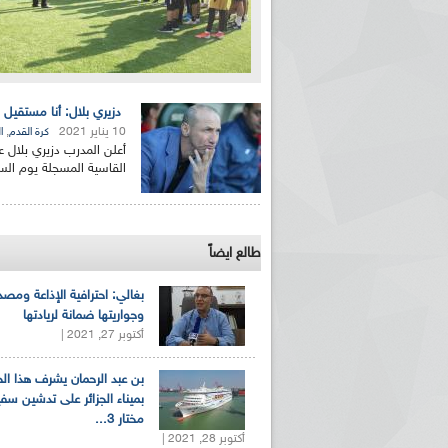
دزيري بلال: أنا مستقيل 
10 يناير 2021
,
كرة القدم
ا
أعلن المدرب دزيري بلال ع
القاسية المسجلة يوم السبت
طالع ايضاً
بغالي: احترافية الإذاعة ومصد
وجواريتها ضمانة لريادتها
أكتوبر 27, 2021 |
بن عبد الرحمان يشرف هذا ا
بميناء الجزائر على تدشين سف
مختار 3...
أكتوبر 28, 2021 |