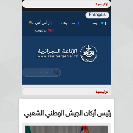
Français
آر أس أس
تويتر
فيسبوك
يوتيوب
‏بحث ‏
استمارة البحث
رئيس أركان الجيش الوطني الشعبي