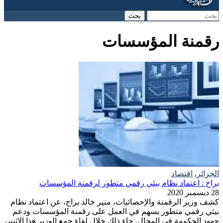
‏بحث ‏
استمارة البحث
رقمنة المؤسسات
الجزائر
,
اقتصاد
براح : اعتماد نظام بيئي رقمي متطور لرقمنة المؤسسات
28 ديسمبر 2020
كشف وزير الرقمنة والإحصائيات، منير خالد براح، عن اعتماد نظام
بيئي رقمي متطور يسهم في العمل على رقمنة المؤسسات ودعم
جهود الحكومة في المجال. جاء ذلك خلال لقاء جمع الوزير هذا الاثنين