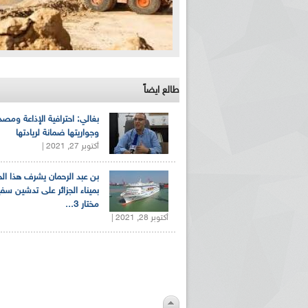
طالع ايضاً
بغالي: احترافية الإذاعة ومصد
وجواريتها ضمانة لريادتها
أكتوبر 27, 2021 |
بن عبد الرحمان يشرف هذا ا
بميناء الجزائر على تدشين سف
مختار 3...
أكتوبر 28, 2021 |