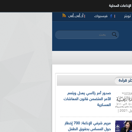
الإذاعات المحلية
آر أس أس
تويتر
فيسبوك
‏بحث ‏
استمارة البحث
كثر قراءة
صدور أمر رئاسي يعدل ويتمم
الأمر المتضمن قانون المعاشات
العسكرية
مريم شرفي للإذاعة: 700 إخطار
حول المساس بحقوق الطفل