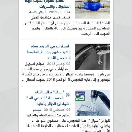
تخضع للفوترة بسبب الربط
العشوائي والتسربات
14 فبراير 2019
,
الجزائر
اقتصاد
كشف قسم مكافحة الغش
للشركة الجزائرية للمياه والتطهير سيال أن خسائر الشركة من
المياه غير المفوترة قد وصلت الى 40 بالمائة، وارجع
السبب الى الربط...
اضطراب في التزويد بمياه
الشرب شرق ووسط العاصمة
ابتداء من الأحــد
سيتم تسجيل
02 نوفمبر 2018
اضطرابات في توزيع مياه الشرب
في شرق ووسط ولاية الجزائر و ذلك ابتداء من يوم الأحد 4
نوفمبر و إلى غاية الخميس 8 نوفمبر 2018 بسبب أشغال...
"سيال" تطلق الأيام
التحسيسية "اليد في اليد"
بشواطئ الجزائر وتيبازة
09 أغسطس 2018
مجتمع
تطلق مؤسسة المياه والتطهير
للجزائر "سيال"، هذا الخميس، على مستوى شواطيء
ولايتي تيبازة والجزائر العاصمة، فعاليات الطبعة الخامسة
للأيام التحسيسية "...