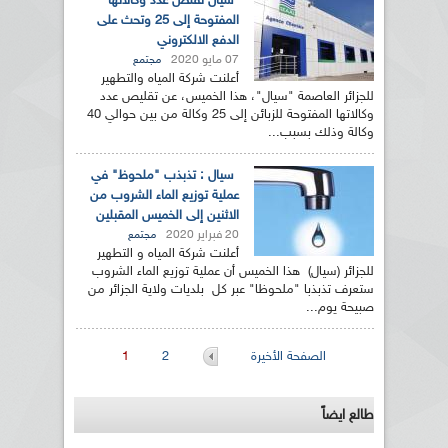
سيال تقلص عدد وكالاتها
المفتوحة إلى 25 وتحث على
الدفع الالكتروني
07 مايو 2020
مجتمع
أعلنت شركة المياه والتطهير
للجزائر العاصمة "سيال"، هذا الخميس، عن تقليص عدد
وكالاتها المفتوحة للزبائن إلى 25 وكالة من بين حوالي 40
وكالة وذلك بسبب...
سيال : تذبذب "ملحوظ" في
عملية توزيع الماء الشروب من
الاثنين إلى الخميس المقبلين
20 فبراير 2020
مجتمع
أعلنت شركة المياه و التطهير
للجزائر (سيال) هذا الخميس أن عملية توزيع الماء الشروب
ستعرف تذبذبا "ملحوظا" عبر كل بلديات ولاية الجزائر من
صبيحة يوم...
الصفحات
الصفحة الأخيرة
2
1
طالع ايضاً