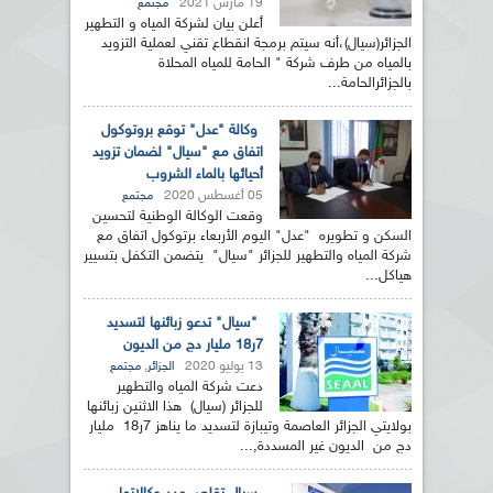
19 مارس 2021
مجتمع
أعلن بيان لشركة المياه و التطهير
الجزائر(سيال)،أنه سيتم برمجة انقطاع تقني لعملية التزويد
بالمياه من طرف شركة " الحامة للمياه المحلاة
بالجزائرالحامة...
وكالة "عدل" توقع بروتوكول
اتفاق مع "سيال" لضمان تزويد
أحيائها بالماء الشروب
05 أغسطس 2020
مجتمع
وقعت الوكالة الوطنية لتحسين
السكن و تطويره "عدل" اليوم الأربعاء برتوكول اتفاق مع
شركة المياه والتطهير للجزائر "سيال" يتضمن التكفل بتسيير
هياكل...
"سيال" تدعو زبائنها لتسديد
7ر18 مليار دج من الديون
13 يوليو 2020
,
الجزائر
مجتمع
دعت شركة المياه والتطهير
للجزائر (سيال) هذا الاثنين زبائنها
بولايتي الجزائر العاصمة وتيبازة لتسديد ما يناهز 7ر18 مليار
دج من الديون غير المسددة,...