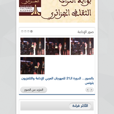
صور الإذاعة
لى أرواح
بالصور... الدورة الـ21 للمهرجان العربي للإذاعة والتلفزيون
بتونس
المزيد من الصور
الأكثر قراءة