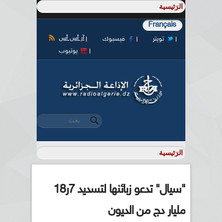
Français
آر أس أس
تويتر
فيسبوك
يوتيوب
‏بحث ‏
استمارة البحث
"سيال" تدعو زبائنها لتسديد 7ر18
مليار دج من الديون