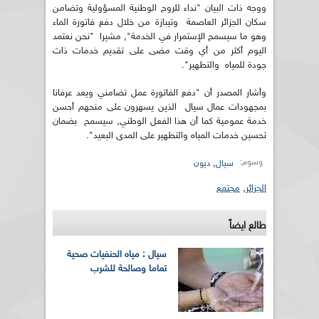
ووجه ذات البيان "نداء للروح الوطنية المسؤولية وتضامن
سكان الجزائر العاصمة وتيبازة من خلال دفع فاتورة الماء
وهو ما سيسمح الإستمرار في الخدمة", مشيرا "نحن نعتمد
اليوم أكثر من أي وقت مضى على تقديم خدمات ذات
جودة للمياه والتطهير".
وأشار المصدر أن "دفع الفاتورة عمل تضامني ويعد عرفانا
بمجهودات عمال سيال الذين يسهرون على منحهم أحسن
خدمة عمومية كما أن هذا الفعل الوطني, سيسمح بضمان
تحسين خدمات المياه والتطهير على المدى البعيد".
وسوم:
,
سيال
ديون
الجزائر
,
مجتمع
طالع ايضاً
سيال : مياه الحنفيات صحية
تماما وصالحة للشرب