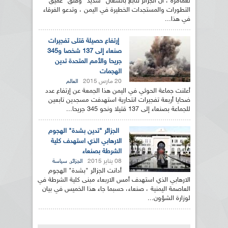
لعمامرة ، أن الجزائر تتابع بانشغال "شديد" وقلق "عميق"
التطورات والمستجدات الخطيرة في اليمن ، وتدعو الفرقاء
في هذا...
إرتفاع حصيلة قتلى تفجيرات
صنعاء إلى 137 شخصا و345
جريحا والأمم المتحدة تدين
الهجمات
20 مارس 2015
العالم
أعلنت جماعة الحوثي في اليمن هذا الجمعة عن إرتفاع عدد
ضحايا أربعة تفجيرات انتحارية استهدفت مسجدين تابعين
للجماعة بصنعاء إلى 137 قتيلا ونحو 345 جريحا...
الجزائر "تدين بشدة" الهجوم
الارهابي الذي استهدف كلية
الشرطة بصنعاء
08 يناير 2015
,
الجزائر
سياسة
أدانت الجزائر "بشدة" الهجوم
الارهابي الذي استهدف أمس الاربعاء مبنى كلية الشرطة في
العاصمة اليمنية ، صنعاء، حسبما جاء هذا الخميس في بيان
لوزارة الشؤون...