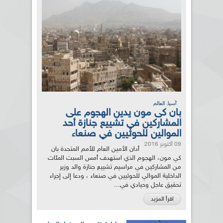
,
آسيا
العالم
بان كى مون يدين الهجوم على
المشاركين في تشييع جنازة أحد
الموالين للحوثيين في صنعاء
09 أكتوبر 2016
أدان الأمين العام للأمم المتحدة بان
كي مون، الهجوم الذي استهدف أمس السبت المئات
من المشاركين في مراسيم تشييع جنازة والد وزير
الداخلية الموالي للحوثيين في صنعاء ، ودعا إلى إجراء
تحقيق عاجل وحيادي في...
اقرأ المزيد