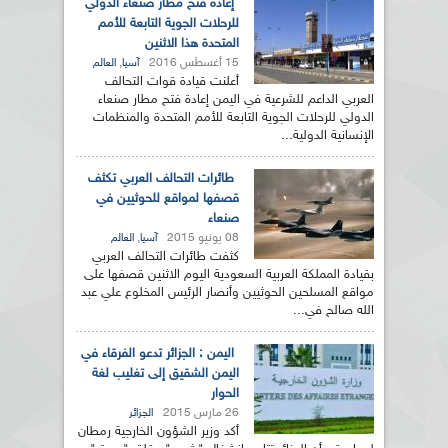
إعادة فتح مطار صنعاء الدولي
للرحلات الجوية التابعة للأمم
المتحدة هذا الاثنين
15 أغسطس 2016
,
آسيا
العالم
أعلنت قيادة قوات التحالف
العربي الداعم للشرعية في اليمن إعادة فتح مطار صنعاء
الدولي للرحلات الجوية التابعة للأمم المتحدة والمنظمات
الإنسانية الدولية...
طائرات التحالف العربي تكثف
قصفها لمواقع للحوثيين في
صنعاء
08 يونيو 2015
,
آسيا
العالم
كثفت طائرات التحالف العربي
بقيادة المملكة العربية السعودية اليوم الاثنين قصفها على
مواقع المسلحين الحوثيين وأنصار الرئيس المخلوع علي عبد
الله صالح في...
اليمن : الجزائر تدعو الفرقاء في
اليمن الشقيق إلى تغليب لغة
الحوار
26 مارس 2015
الجزائر
أكد وزير الشؤون الخارجية رمطان