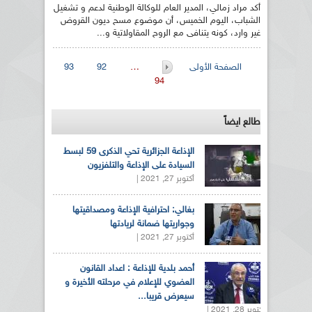
أكد مراد زمالي، المدير العام للوكالة الوطنية لدعم و تشغيل
الشباب، اليوم الخميس، أن موضوع مسح ديون القروض
غير وارد، كونه يتنافى مع الروح المقاولاتية و...
الصفحات
الصفحة الأولى
…
92
93
94
طالع ايضاً
الإذاعة الجزائرية تحي الذكرى 59 لبسط
السيادة على الإذاعة والتلفزيون
أكتوبر 27, 2021 |
بغالي: احترافية الإذاعة ومصداقيتها
وجواريتها ضمانة لريادتها
أكتوبر 27, 2021 |
أحمد بلدية للإذاعة : اعداد القانون
العضوي للإعلام في مرحلته الأخيرة و
سيعرض قريبا...
أكتوبر 28, 2021 |