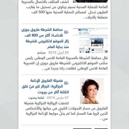
كشف المكلف بالاتصال بالمديرية
العامة للحماية المدنية نسيم برناوي عن تسجيل ما يقارب
المليون تدخل لمصالح الحماية المدنية منها 500 الف
متعلقة بالاجلاء...
محافظ الشرطة فاروق جوزي
للاذاعــة: أكثر من 800 الف
زائر للموقع لالكتروني للشرطة
منذ بداية العام
25 أبريل 2015
مجتمع
قال محافظ الشرطة بالمديرية العامة للامن الوطني رئيس
مكتب الموقع الالكتروني للشرطة فاروق جوزي إن المديرية
العامة للامن الوطني اطلقت ركنا جديدا في...
فضيلة الفاروق للإذاعة
الجزائرية: الجزائر تثير فيّ قلق
الكتابة أكثر من بيروت
07 مارس 2015
ثقافة وفنون
كشفت الروائية الجزائرية فضيلة
الفاروق عن مسار التحولات الكبرى في حياتها والأشخاص
الذين اثروا هذا المسار كما لم يخلُ حوارها للإذاعة الجزائرية
من...