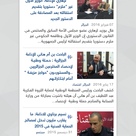
لزهاري للإذاعة: الوزير الأول
غير "ملزم" دستوريا بتقديم
استقالته بعد المصادقة على
الدستور الجديد
07 فبراير 2016
الجزائر
قال بوزيد لزهاري عضو مجلس الأمة السابق والمختص في
القانون الدستوري إن الوزير الأول وطاقمه الحكومي غير
ملزم دستوريا بتقديم استقالته لرئيس الجمهورية...
الباحث بن أم هـاني للإذاعة
الجزائرية : حـمـلة وطنيـة
لإحـصـاء المخترعين الجزائريين
..والمستوردون "حواجز مزيفـة "
أمام ابتكـاراتـهم
17 يناير 2016
,
الجزائر
اقتصاد
كشف الباحث ورئيس المنظمة الوطنية لحماية الثروة الفكرية
عبد اللطيف بن أم هاني أن هيئته باشرت بمباركة من وزارة
الصناعة والمناجم حملة وطنية لإحصاء...
نسيم برناوي للاذاعة: ما
يقارب مليون تدخل لمصالح
الحماية المدنية في 2015
31 ديسمبر 2015
مجتمع