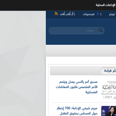
الإذاعات المحلية
آر أس أس
تويتر
فيسبوك
‏بحث ‏
استمارة البحث
كثر قراءة
صدور أمر رئاسي يعدل ويتمم
الأمر المتضمن قانون المعاشات
العسكرية
مريم شرفي للإذاعة: 700 إخطار
حول المساس بحقوق الطفل