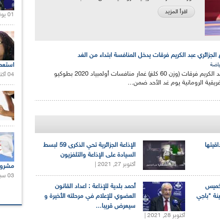
اقرأ المزيد
01 يونيو 2021 |
 الجزائري عبد الكريم فرقات يدخل المنافسة ابتداء من الغد
استعم
ياضة
يدخل المصارع الجزائري عبد الكريم فرقات (وزن 60 كلغ) غمار منافسات أولمبياد 2020 بطوكيو
04 أكتوبر 2020 |
إغريقية الرومانية يوم غد الأحد ضمن...
اقيتها
الإذاعة الجزائرية تحي الذكرى 59 لبسط
السيادة على الإذاعة والتلفزيون
أكتوبر 27, 2021 |
مشروع
03 سبتمبر 2020 |
لخميس
أحمد بلدية للإذاعة : اعداد القانون
ينة "باجي
العضوي للإعلام في مرحلته الأخيرة و
سيعرض قريبا...
أكتوبر 28, 2021 |