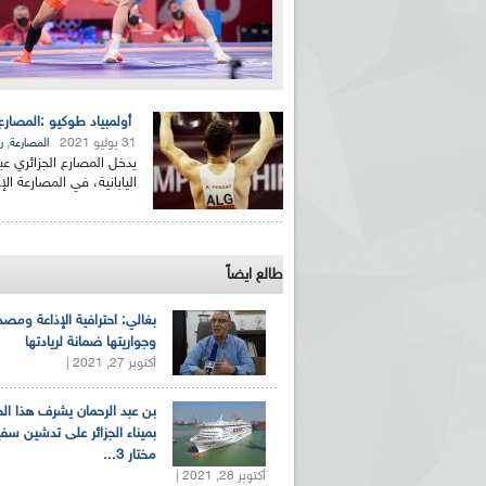
أولمبياد طوكيو :المصارع
31 يوليو 2021
,
المصارعة
ر
اليابانية، في المصارعة ال
طالع ايضاً
بغالي: احترافية الإذاعة ومصد
وجواريتها ضمانة لريادتها
أكتوبر 27, 2021 |
بن عبد الرحمان يشرف هذا ا
بميناء الجزائر على تدشين سف
مختار 3...
أكتوبر 28, 2021 |