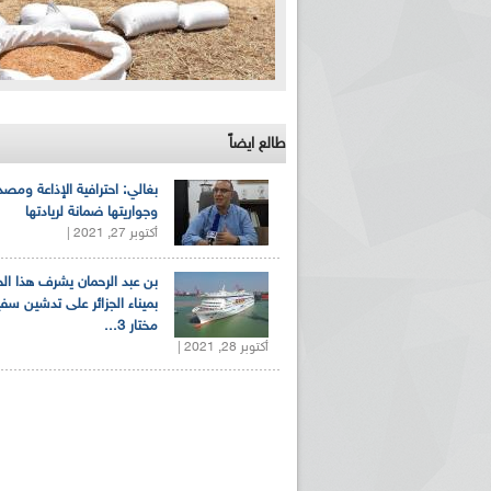
طالع ايضاً
بغالي: احترافية الإذاعة ومصد
وجواريتها ضمانة لريادتها
أكتوبر 27, 2021 |
بن عبد الرحمان يشرف هذا ا
بميناء الجزائر على تدشين سف
مختار 3...
أكتوبر 28, 2021 |