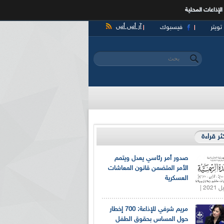
الإذاعات المحلية
آر أس أس
تويتر
فيسبوك
‏بحث ‏
استمارة البحث
كثر قراءة
صدور أمر رئاسي يعدل ويتمم
الأمر المتضمن قانون المعاشات
العسكرية
مريم شرفي للإذاعة: 700 إخطار
حول المساس بحقوق الطفل