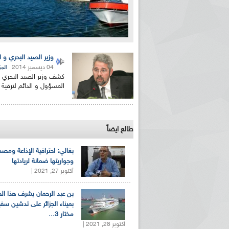
وزير الصيد البحري و 
04 ديسمبر 2014
الجز
كشف وزير الصيد البحري و
المسؤول و الدائم لترقية القطاع خ
طالع ايضاً
بغالي: احترافية الإذاعة ومصد
وجواريتها ضمانة لريادتها
أكتوبر 27, 2021 |
بن عبد الرحمان يشرف هذا ا
بميناء الجزائر على تدشين سف
مختار 3...
أكتوبر 28, 2021 |