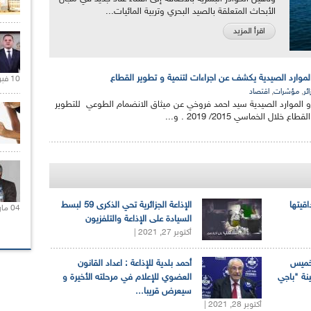
الأبحاث المتعلقة بالصيد البحري وتربية المائيات...
اقرأ المزيد
الموارد الصيدية يكشف عن اجراءات لتنمية و تطوير القطاع
10 فبراير 2021 |
,
,
ائر
مؤشرات
اقتصاد
 الموارد الصيدية سيد احمد فروخي عن ميثاق الانضمام الطوعي للتطوير
لال الخماسي 2015/ 2019 . و...
اقيتها
الإذاعة الجزائرية تحي الذكرى 59 لبسط
04 مارس 2020 |
السيادة على الإذاعة والتلفزيون
أكتوبر 27, 2021 |
لخميس
أحمد بلدية للإذاعة : اعداد القانون
ينة "باجي
العضوي للإعلام في مرحلته الأخيرة و
سيعرض قريبا...
أكتوبر 28, 2021 |