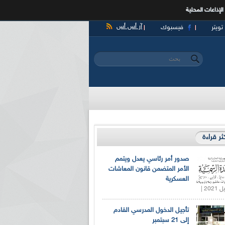
الإذاعات المحلية
آر أس أس
تويتر
فيسبوك
‏بحث ‏
استمارة البحث
كثر قراءة
صدور أمر رئاسي يعدل ويتمم
الأمر المتضمن قانون المعاشات
العسكرية
تأجيل الدخول المدرسي القادم
إلى 21 سبتمبر