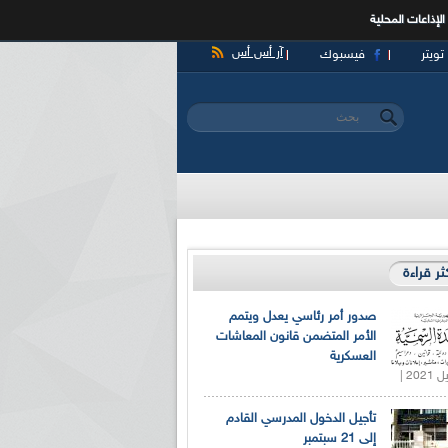
الإذاعات المحلية
آر أس أس
تويتر
فيسبوك
‏بحث ‏
استمارة البحث
كثر قراءة
صدور أمر رئاسي يعدل ويتمم
الأمر المتضمن قانون المعاشات
العسكرية
تأجيل الدخول المدرسي القادم
إلى 21 سبتمبر