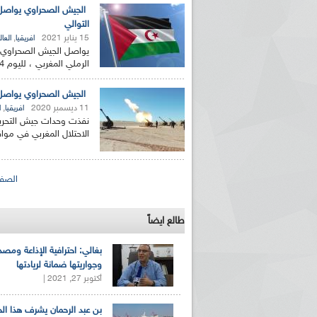
التوالي
15 يناير 2021
,
افريقيا
العال
يواصل الجيش الصحراوي س
الرملي المغربي ، لليوم 64 وفقا لبيان صادر عن وزارة الدفاع...
الجيش الصحراوي يواصل هجمات
11 ديسمبر 2020
,
افريقيا
ا
نفذت وحدات جيش التحري
الاحتلال المغربي في موا
الصفحات
الصفح
طالع ايضاً
بغالي: احترافية الإذاعة ومصد
وجواريتها ضمانة لريادتها
أكتوبر 27, 2021 |
بن عبد الرحمان يشرف هذا ا