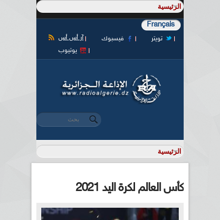
Français
آر أس أس
تويتر
فيسبوك
يوتيوب
‏بحث ‏
استمارة البحث
كأس العالم لكرة اليد 2021