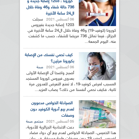
كورونا : 1203 إصابة جديدة و
736 حالة شفاء و46 وفاة خلال
ال24 ساعة الأخيرة
سجلت
06 أغسطس 2021
1203 إصابة جديدة بفيروس
كورونا (كوفيد-19) و46 وفاة خلال ال24 ساعة الأخيرة في
الجزائر، فيما تماثل 736 مريضا للشفاء، حسب ما كشفت
عنه، اليوم الجمعة...
كيف تحمي نفسك من الإصابة
بكورونا مرتين؟
06 أغسطس 2021
صحة
أصبح واضحا أن الإصابة الأولى
بعدوى فيروس كورونا المستجد
المسبب لمرض كوفيد-19، لا تمنع التعرض للعدوى مرة
ثانية، فكيف نحمي أنفسنا من ذلك؟ يصاب المزيد...
الصيادلة الخواص مدعوون
لعدم بيع أدوية الكوفيد دون
وصفات
05 أغسطس 2021
,
مجتمع
صحة
دعت الاتحادية الجزائرية للأدوية،
هذا الخميس، الصيادلة الخواص لعدم بيع أي دواء مضاد
لفيروس كوفيد 19 دون وصفات طبية مسبقة. في بيان