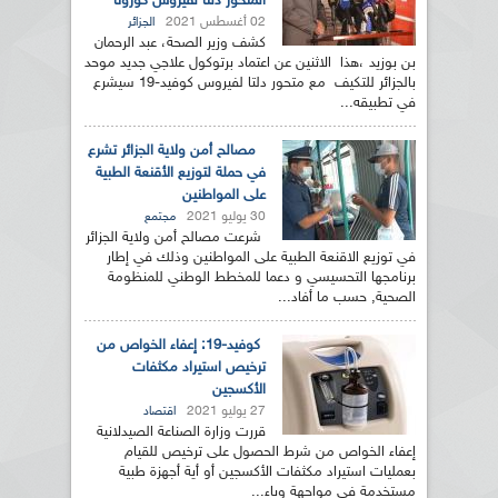
المتحور دلتا لفيروس كورونا
02 أغسطس 2021
الجزائر
كشف وزير الصحة، عبد الرحمان
بن بوزيد ،هذا الاثنين عن اعتماد برتوكول علاجي جديد موحد
بالجزائر للتكيف مع متحور دلتا لفيروس كوفيد-19 سيشرع
في تطبيقه...
مصالح أمن ولاية الجزائر تشرع
في حملة لتوزيع الأقنعة الطبية
على المواطنين
30 يوليو 2021
مجتمع
شرعت مصالح أمن ولاية الجزائر
في توزيع الاقنعة الطبية على المواطنين وذلك في إطار
برنامجها التحسيسي و دعما للمخطط الوطني للمنظومة
الصحية, حسب ما أفاد...
كوفيد-19: إعفاء الخواص من
ترخيص استيراد مكثفات
الأكسجين
27 يوليو 2021
اقتصاد
قررت وزارة الصناعة الصيدلانية
إعفاء الخواص من شرط الحصول على ترخيص للقيام
بعمليات استيراد مكثفات الأكسجين أو أية أجهزة طبية
مستخدمة في مواجهة وباء...