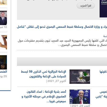
اقرأ المزيد
خبراء و وزارة الاتصال وسلطة ضبط السمعي البصري تدعو إلى نقاش "شامل
10 فبراير 2021 |
سة
اء التي كلفها رئيس الجمهورية السيد عبد المجيد تبون بتقديم مقترحات حول
الاتصال و سلطة ضبط السمعي البصري...
اقيتها
الإذاعة الجزائرية تحي الذكرى 59 لبسط
العنص
السيادة على الإذاعة والتلفزيون
25 يونيو 2021 |
أكتوبر 27, 2021 |
لخميس
أحمد بلدية للإذاعة : اعداد القانون
ينة "باجي
العضوي للإعلام في مرحلته الأخيرة و
سيعرض قريبا...
أكتوبر 28, 2021 |