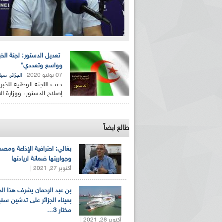
تعديل الدستور: لجنة ال
وواسع وتعددي"
07 يونيو 2020
,
الجزائر
سيا
دعت اللجنة الوطنية للخبر
إصلاح الدستور، ووزارة 
طالع ايضاً
بغالي: احترافية الإذاعة ومصد
وجواريتها ضمانة لريادتها
أكتوبر 27, 2021 |
بن عبد الرحمان يشرف هذا ا
بميناء الجزائر على تدشين سف
مختار 3...
أكتوبر 28, 2021 |