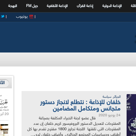
الثة
الإذاعة الدولية
إذاعة القرآن
الإذاعة الثقافية
جيل FM
البهجة
يوتيوب
الأ
,
الجزائر
سياسة
خلفان للإذاعة : نتطلع لانجاز دستور
متجانس ومتكامل المضامين
20 أبريل 2021 |
24 يونيو 2020
قال عضو لجنة الخبراء المكلفة بصياغة
المقترحات لتعديل الدستور البروفيسور كريم خلفان إن عدد
المقترحات التي تلقتها اللجنة تجاوز 1800 مقترح تقدم بها كل
أطياف وحساسيات المجتمع الجزائري. وأضاف خلفان لدى...