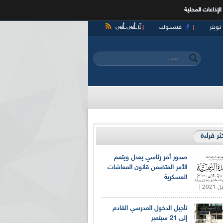
الإذاعات المحلية
آر أس أس
تويتر
فيسبوك
‏بحث ‏
استمارة البحث
كثر قراءة
صدور أمر رئاسي يعدل ويتمم
الأمر المتضمن قانون المعاشات
العسكرية
تأجيل الدخول المدرسي القادم
إلى 21 سبتمبر