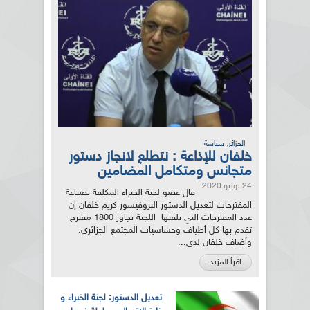
,
الجزائر
سياسة
خلفان للإذاعة : نتطلع لانجاز دستور
متجانس ومتكامل المضامين
24 يونيو 2020
قال عضو لجنة الخبراء المكلفة بصياغة
المقترحات لتعديل الدستور البروفيسور كريم خلفان إن
عدد المقترحات التي تلقتها اللجنة تجاوز 1800 مقترح
تقدم بها كل أطياف وحساسيات المجتمع الجزائري.
وأضاف خلفان لدى...
اقرأ المزيد
تعديل الدستور: لجنة الخبراء و