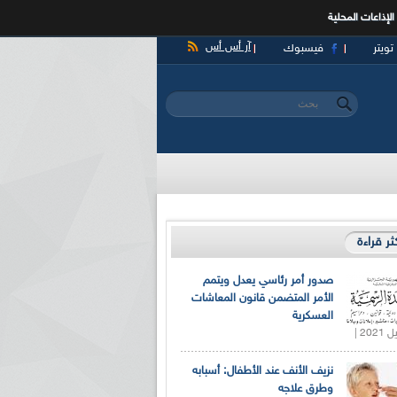
الإذاعات المحلية
آر أس أس
تويتر
فيسبوك
‏بحث ‏
استمارة البحث
كثر قراءة
صدور أمر رئاسي يعدل ويتمم
الأمر المتضمن قانون المعاشات
العسكرية
نزيف الأنف عند الأطفال: أسبابه
وطرق علاجه