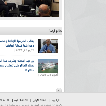
طالع ايضاً
بغالي: احترافية الإذاعة ومصد
وجواريتها ضمانة لريادتها
أكتوبر 27, 2021 |
بن عبد الرحمان يشرف هذا ا
بميناء الجزائر على تدشين سف
مختار 3...
أكتوبر 28, 2021 |
الواجهة
القناة الأولى
القناة الثانية
القناة الثا
© 2026 الإذاعة الجزائرية. كل الحقوق محفوظة | 21 شارع الشهداء | هاتف:023500301 | فاكس:021230823/25