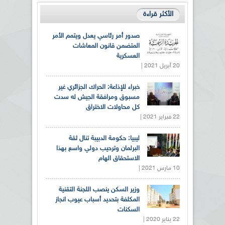
الأكثر قراءة
صدور أمر رئاسي يعدل ويتمم الأمر
المتضمن قانون المعاشات
العسكرية
20 أبريل 2021 |
خبراء للإذاعة: الحراك الجزائري غير
مسبوق ومرافقة الجيش له سدت
كل محاولات الاختراق
22 فبراير 2021 |
ليبيا: حكومة الدبيبة تنال ثقة
البرلمان وترحيب دولي واسع بهذا
الاستحقاق الهام
10 مارس 2021 |
وزير السكن ينصب اللجنة التقنية
المكلفة بتحديد أسباب عيوب انجاز
السكنات
22 يناير 2020 |