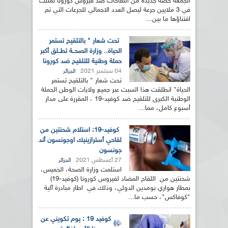
الجمعة حصة جديدة من اللقاحات ضد فيروس كورونا تمثلت
في 3 ملايين جرعة ليصل العدد الاجمالي للجرعات التي تم
اقتناؤها ما بين...
تحت شعار " بالتلقيح تستمر
الحياة.. وزارة الصحــة تطــلق أكبر
حملة وطنية للتلقيح ضد كورونا
04 سبتمبر 2021
الجزائر
تحت شعار " بالتلقيح تستمر
الحياة" انطلقت هذا السبت عبر جميع ولايات الوطن الحملة
الوطنية الكبرى للتلقيح ضد كوفيد-19 ، المقررة على مدار
أسبوع كامل، مما...
كوفيد-19: استلام شحنتين من
لقاحي أسترازينيك اوجونسون أند
جونسون
27 أغسطس 2021
الجزائر
استلمت وزارة الصحة، الخميس،
شحنتين من اللقاح المضاد لفيروس كورونا (كوفيد-19)
بمطار هواري بومدين الدولي، وذلك في اطار مبادرة آلية
"كوفاكس"، حسب ما...
كوفيد 19 : يوم تكويني عن