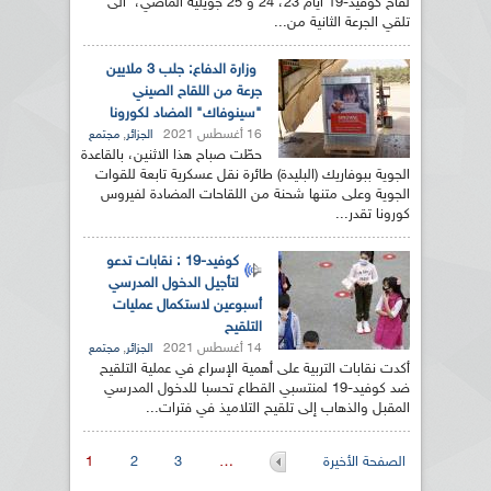
لقاح كوفيد-19 أيام 23، 24 و 25 جويلية الماضي، الى
تلقي الجرعة الثانية من...
وزارة الدفاع: جلب 3 ملايين
جرعة من اللقاح الصيني
"سينوفاك" المضاد لكورونا
16 أغسطس 2021
,
الجزائر
مجتمع
حطّت صباح هذا الاثنين، بالقاعدة
الجوية ببوفاريك (البليدة) طائرة نقل عسكرية تابعة للقوات
الجوية وعلى متنها شحنة من اللقاحات المضادة لفيروس
كورونا تقدر...
كوفيد-19 : نقابات تدعو
لتأجيل الدخول المدرسي
أسبوعين لاستكمال عمليات
التلقيح
14 أغسطس 2021
,
الجزائر
مجتمع
أكدت نقابات التربية على أهمية الإسراع في عملية التلقيح
ضد كوفيد-19 لمنتسبي القطاع تحسبا للدخول المدرسي
المقبل والذهاب إلى تلقيح التلاميذ في فترات...
الصفحات
الصفحة الأخيرة
…
3
2
1